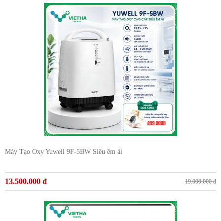
Máy Tạo Oxy Yuwell 9F-5BW Siêu êm ái
13.500.000 đ
19.000.000 đ