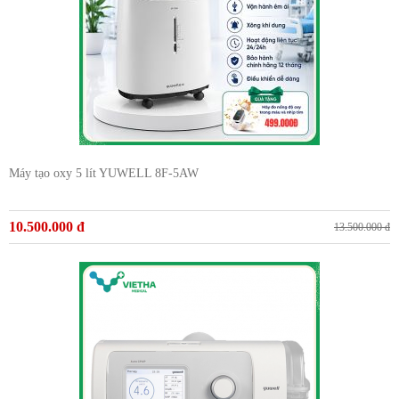
Máy tạo oxy 5 lít YUWELL 8F-5AW
10.500.000 đ
13.500.000 đ