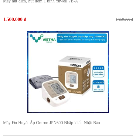
Máy hút dịch, hút đờm 1 bình Yuwell 7E-A
1.500.000 đ
1.850.000 đ
Máy Đo Huyết Áp Omron JPN600 Nhập khẩu Nhật Bản