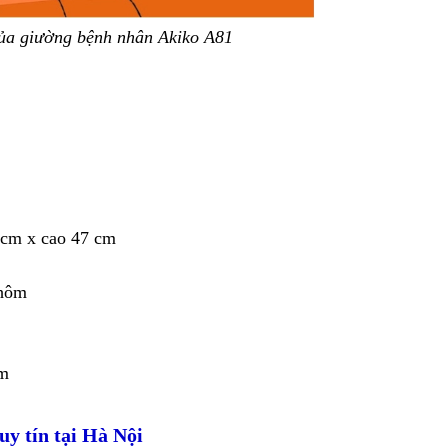
ủa giường bệnh nhân Akiko A81
 cm x cao 47 cm
nhôm
ệm
uy tín tại Hà Nội