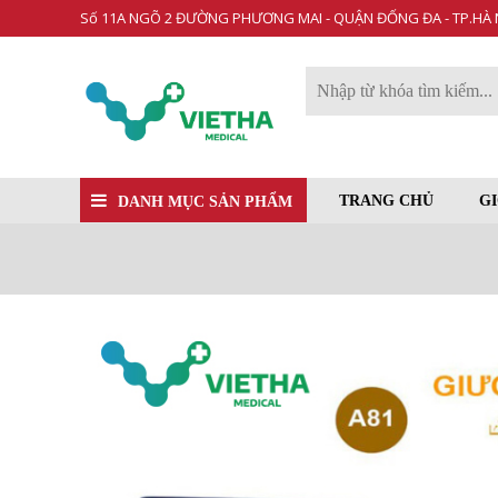
Số 11A NGÕ 2 ĐƯỜNG PHƯƠNG MAI - QUẬN ĐỐNG ĐA - TP.HÀ 
TRANG CHỦ
GI
DANH MỤC SẢN PHẨM