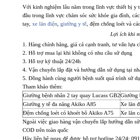
Với kinh nghiệm lâu năm trong lĩnh vực thiết bị y 
đầu trong lĩnh vực chăm sóc sức khỏe gia đình, các 
tay,
xe lăn điện
,
giường y tế
, đệm chống loét và các
Lợi ích khi m
1. Hàng chính hãng, giá cả cạnh tranh, tư vấn lựa
2. Hỗ trợ mua lại khi không có nhu cầu sử dụng
3. Hỗ trợ kỹ thuật 24/24h
4. Vận chuyển lắp đặt và hướng dẫn sử dụng tại nh
5. Đồng hành cùng người bệnh suốt quá trình sử d
Tham khảo thêm:
Giường bệnh nhân 2 tay quay Lucass GB2
Giường 
Giường y tế đa năng Akiko A85
Xe lăn 
Đệm chống loét có khoét bô Akiko A75
Xe lăn 
Ngoài việc giao hàng vận chuyển lắp hướng dẫn sử d
COD trên toàn quốc
Hãy liên hệ ngay để được hỗ trợ hotline 24/24: 09