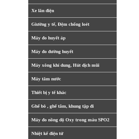
Xe lăn điện
Giường y tế, Đệm chống loét
Máy đo huyết áp
Máy đo đường huyết
Máy xông khí dung, Hút dịch mũi
Máy tăm nước
Thiết bị y tế khác
Ghế bô , ghế tắm, khung tập đi
Máy đo nồng độ Oxy trong máu SPO2
Nhiệt kế điện tử