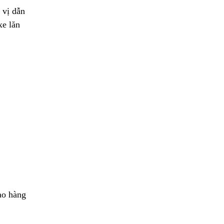
 vị dẫn
xe lăn
ao hàng