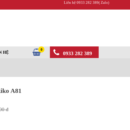
Liên hệ 0933 282 389( Zalo)
0
N HỆ
0933 282 389
iko A81
00 đ