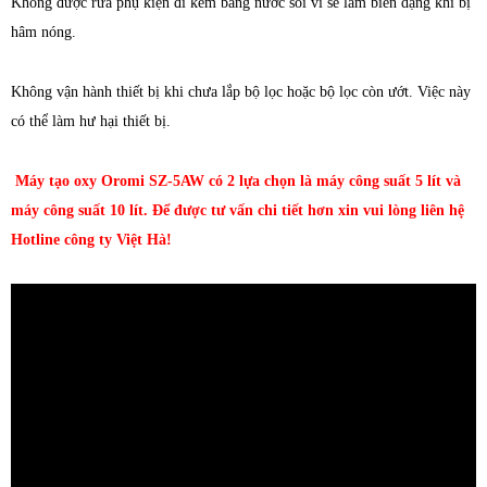
Không được rửa phụ kiện đi kèm bằng nước sôi vì sẽ làm biến dạng khi bị
hâm nóng.
Không vận hành thiết bị khi chưa lắp bộ lọc hoặc bộ lọc còn ướt. Việc này
có thể làm hư hại thiết bị.
Máy tạo oxy Oromi SZ-5AW có 2 lựa chọn là máy công suất 5 lít và
máy công suất 10 lít. Để được tư vấn chi tiết hơn xin vui lòng liên hệ
Hotline công ty Việt Hà!