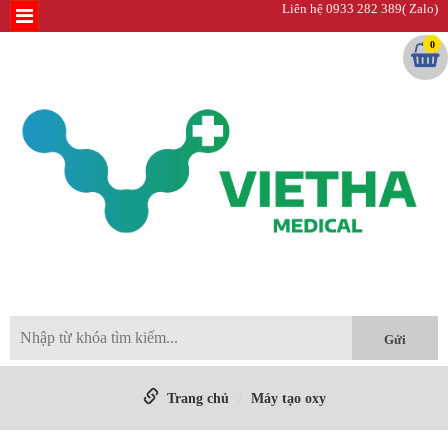
Liên hệ 0933 282 389( Zalo)
0
Trang chủ
Máy tạo oxy