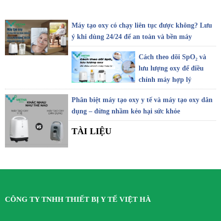
Máy tạo oxy có chạy liên tục được không? Lưu
ý khi dùng 24/24 để an toàn và bền máy
Cách theo dõi SpO₂ và
lưu lượng oxy để điều
chỉnh máy hợp lý
Phân biệt máy tạo oxy y tế và máy tạo oxy dân
dụng – đừng nhầm kẻo hại sức khỏe
TÀI LIỆU
CÔNG TY TNHH THIẾT BỊ Y TẾ VIỆT HÀ