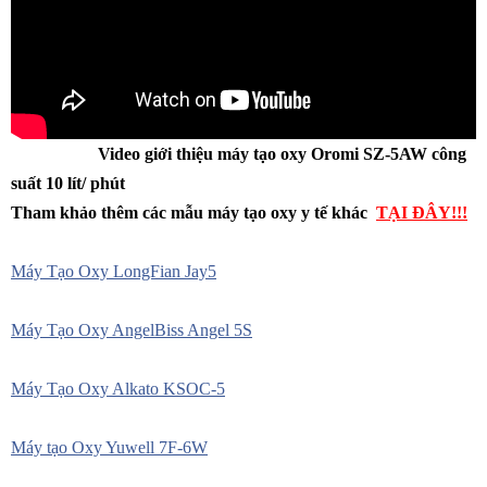
Video giới thiệu máy tạo oxy Oromi SZ-5AW công
suất 10 lít/ phút
Tham khảo thêm các mẫu máy tạo oxy y tế khác
TẠI ĐÂY!!!
Máy Tạo Oxy LongFian Jay5
Máy Tạo Oxy AngelBiss Angel 5S
Máy Tạo Oxy Alkato KSOC-5
Máy tạo Oxy Yuwell 7F-6W