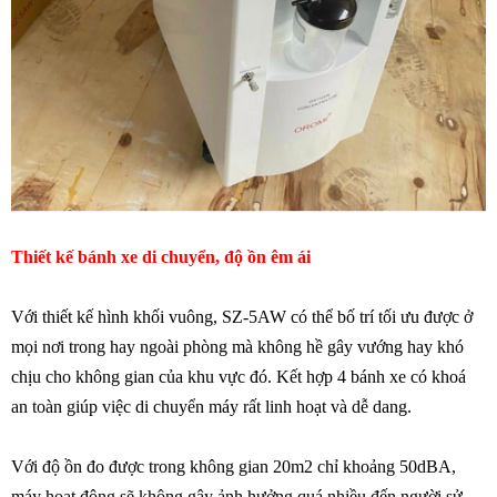
Thiết kế bánh xe di chuyển, độ ồn êm ái
Với thiết kế hình khối vuông, SZ-5AW có thể bố trí tối ưu được ở
mọi nơi trong hay ngoài phòng mà không hề gây vướng hay khó
chịu cho không gian của khu vực đó. Kết hợp 4 bánh xe có khoá
an toàn giúp việc di chuyển máy rất linh hoạt và dễ dang.
Với độ ồn đo được trong không gian 20m2 chỉ khoảng 50dBA,
máy hoạt động sẽ không gây ảnh hưởng quá nhiều đến người sử