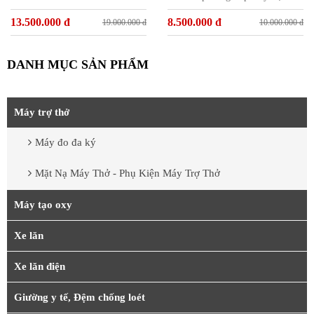
Hiệu Quả Cho Người Bệnh
13.500.000 đ
8.500.000 đ
19.000.000 đ
10.000.000 đ
DANH MỤC SẢN PHẨM
Máy trợ thở
Máy đo đa ký
Mặt Nạ Máy Thở - Phụ Kiện Máy Trợ Thở
Máy tạo oxy
Xe lăn
Xe lăn điện
Giường y tế, Đệm chống loét