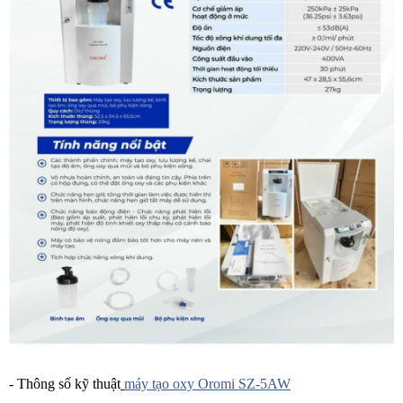
- Thông số kỹ thuật
máy tạo oxy Oromi SZ-5AW