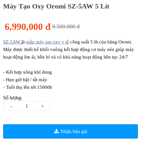
Máy Tạo Oxy Oromi SZ-5AW 5 Lít
6,990,000 đ
9.500.000 đ
SZ-5AW
l
à
mẫu máy tạo oxy y tế
công suất 5 lít của hãng Oromi.
Máy được thiết kế khối vuông kết hợp động cơ máy nén giúp máy
hoạt động êm ái, bền bỉ và có khả năng hoạt động liên tục 24/7
- Kết hợp xông khí dung
- Hẹn giờ bật / tắt máy
- Tuổi thọ lên tới 15000h
Số lượng
-
+
Nhận báo giá