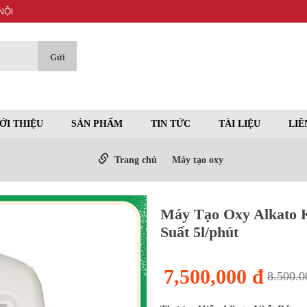
NỘI
ỚI THIỆU
SẢN PHẨM
TIN TỨC
TÀI LIỆU
LIÊ
Trang chủ
Máy tạo oxy
Máy Tạo Oxy Alkato 
Suất 5l/phút
7,500,000 đ
8.500.0