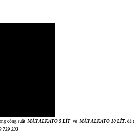
òng công suất
MÁY ALKATO 5 LÍT
và
MÁY ALKATO 10 LÍT
, để 
9 739 333