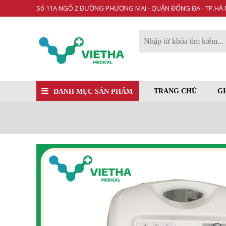
Số 11A NGÕ 2 ĐƯỜNG PHƯƠNG MAI - QUẬN ĐỐNG ĐA - TP.HÀ 
TRANG CHỦ
GI
DANH MỤC SẢN PHẨM