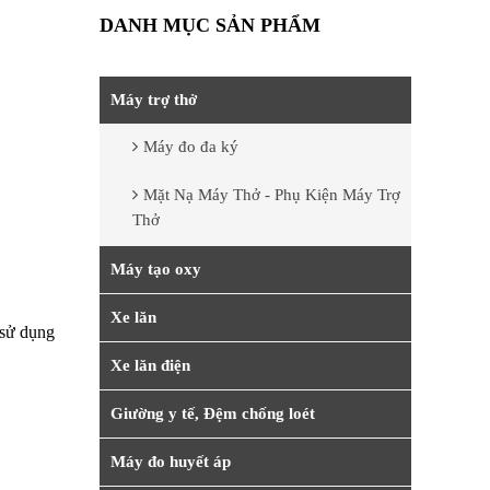
DANH MỤC SẢN PHẨM
Máy trợ thở
Máy đo đa ký
Mặt Nạ Máy Thở - Phụ Kiện Máy Trợ
Thở
Máy tạo oxy
Xe lăn
 sử dụng
Xe lăn điện
Giường y tế, Đệm chống loét
Máy đo huyết áp