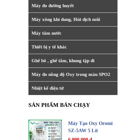
Máy đo đường huyết
Máy xông khí dung, Hút dịch mũi
Máy tăm nước
Thiết bị y tế khác
Ghế bô , ghế tắm, khung tập đi
Máy đo nồng độ Oxy trong máu SPO2
Nhiệt kế điện tử
SẢN PHẨM BÁN CHẠY
Máy Tạo Oxy Oromi
SZ-5AW 5 Lít
6.990.000 đ