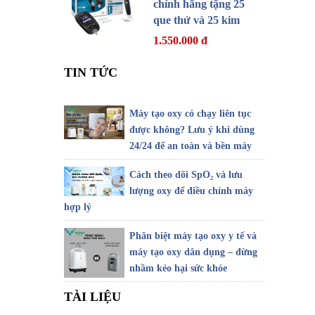
chính hãng tặng 25
que thử và 25 kim
1.550.000 đ
TIN TỨC
Máy tạo oxy có chạy liên tục
được không? Lưu ý khi dùng
24/24 để an toàn và bền máy
Cách theo dõi SpO₂ và lưu
lượng oxy để điều chỉnh máy
hợp lý
Phân biệt máy tạo oxy y tế và
máy tạo oxy dân dụng – đừng
nhầm kẻo hại sức khỏe
TÀI LIỆU