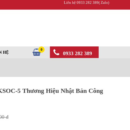
Liên hệ 0933 282 389( Zalo)
0
N HỆ
0933 282 389
KSOC-5 Thương Hiệu Nhật Bản Công
00 đ