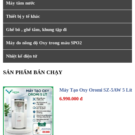
Máy tăm nước
Thiết bị y tế khác
Ghế bô , ghế tắm, khung tập đi
Máy đo nồng độ Oxy trong máu SPO2
Nhiệt kế điện tử
SẢN PHẨM BÁN CHẠY
Máy Tạo Oxy Oromi SZ-5AW 5 Lít
6.990.000 đ