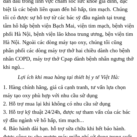
dẫn đầu trong lĩnh vực chăm sóc sức khỏe gia đình, đặc
biệt là các bệnh liên quan đến hô hấp, tim mạch. Chúng
tôi có được sự hỗ trợ từ các bác sỹ đầu ngành tại trung
tâm hô hấp bệnh viện Bạch Mai, viện tim mạch, bệnh viện
phổi Hà Nội, bệnh viện lão khoa trung ương, bện viện tim
Hà Nội. Ngoài các dòng máy tạo oxy, chúng tôi cũng
phân phối các dòng máy trợ thở hai chiều dành cho bệnh
nhân COPD, máy trợ thở Cpap dành bệnh nhân ngưng thở
khi ngủ...
Lợi ích khi mua hàng tại thiết bị y tế Việt Hà:
1. Hàng chính hãng, giá cả cạnh tranh, tư vấn lựa chọn
máy tạo oxy phù hợp với nhu cầu sử dụng
2. Hỗ trợ mua lại khi không có nhu cầu sử dụng
3. Hỗ trợ kỹ thuật 24/24h, được sự tham vấn của các bác
sỹ đầu ngành về hô hấp, tim mạch...
4. Bảo hành dài hạn. hỗ trợ sửa chữa khi hết bảo hành.
được công ty cho mượn máy miễn phí sử dụng trong suốt