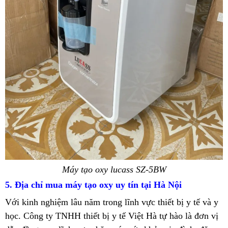
Máy tạo oxy lucass SZ-5BW
5. Địa chỉ mua máy tạo oxy uy tín tại Hà Nội
Với kinh nghiệm lâu năm trong lĩnh vực thiết bị y tế và y
học. Công ty TNHH thiết bị y tế Việt Hà tự hào là đơn vị