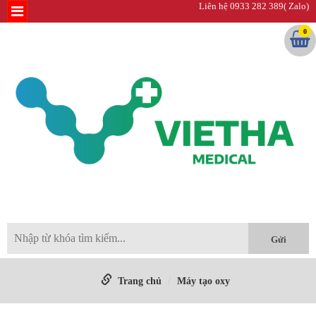
Liên hệ 0933 282 389( Zalo)
0
Trang chủ
Máy tạo oxy