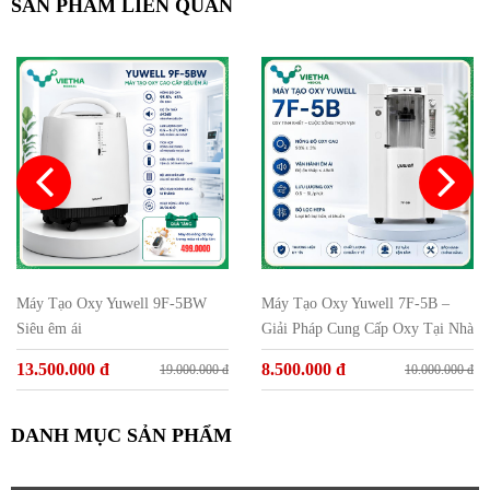
SẢN PHẨM LIÊN QUAN
Máy Tạo Oxy Yuwell 9F-5BW
Máy Tạo Oxy Yuwell 7F-5B –
Siêu êm ái
Giải Pháp Cung Cấp Oxy Tại Nhà
Hiệu Quả Cho Người Bệnh
13.500.000 đ
8.500.000 đ
19.000.000 đ
10.000.000 đ
DANH MỤC SẢN PHẨM