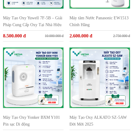
Máy Tạo Oxy Yuwell 7F-5B – Giải
Máy tăm Nước Panasonic EW1513
Pháp Cung Cấp Oxy Tại Nhà Hiệu
Chính Hãng
Quả Cho Người Bệnh
8.500.000 đ
2.600.000 đ
10.000.000 đ
2.750.000 đ
Máy Tạo Oxy Yonker BXM Y101
Máy Tạo Oxy ALKATO SZ-5AW
Pin sạc Di động
Đời Mới 2025