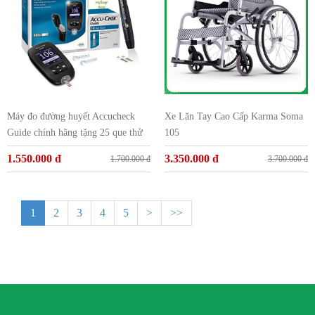
Máy đo đường huyết Accucheck
Xe Lăn Tay Cao Cấp Karma Soma
Guide chính hãng tặng 25 que thử
105
và 25 kim
1.550.000 đ
3.350.000 đ
1.700.000 đ
3.700.000 đ
1
2
3
4
5
>
>>