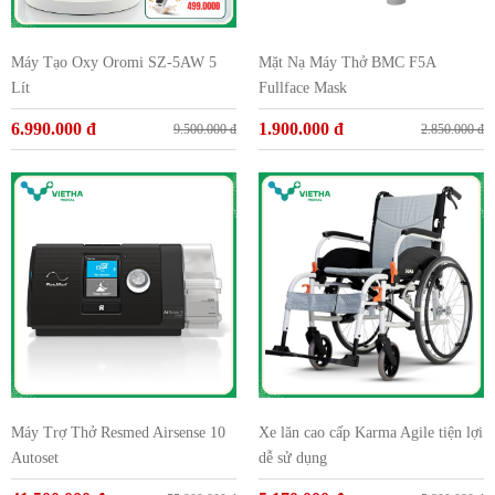
Máy Tạo Oxy Oromi SZ-5AW 5
Mặt Nạ Máy Thở BMC F5A
Lít
Fullface Mask
6.990.000 đ
1.900.000 đ
9.500.000 đ
2.850.000 đ
Máy Trợ Thở Resmed Airsense 10
Xe lăn cao cấp Karma Agile tiện lợi
Autoset
dễ sử dụng