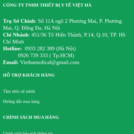
CÔNG TY TNHH THIẾT BỊ Y TẾ VIỆT HÀ
Trụ Sở Chính
:
Số 11A ngõ 2 Phương Mai, P. Phương
Mai, Q. Đống Đa, Hà Nội
Chi Nhánh
:
451/36 Tô Hiến Thành, P.14, Q.10, TP. Hồ
Chí Minh
Hotline:
0933 282 389 (Hà Nội)
0926 739 333 ( Tp.HCM)
Email:
Viethamedical@gmail.com
HỖ TRỢ KHÁCH HÀNG
Tầm nhìn sứ mệnh
Hướng dẫn mua hàng
CHÍNH SÁCH MUA HÀNG
Chính sách bảo mật thông tin