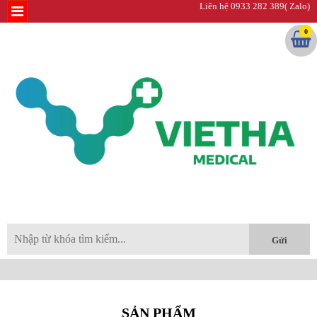
Liên hệ 0933 282 389( Zalo)
0
SẢN PHẨM