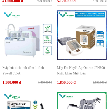
41.500.000 đ
5.170.000 đ
55.000.000 đ
5.800.000 đ
Máy hút dịch, hút đờm 1 bình
Máy Đo Huyết Áp Omron JPN600
Yuwell 7E-A
Nhập khẩu Nhật Bản
1.500.000 đ
1.850.000 đ
1.850.000 đ
2.150.000 đ