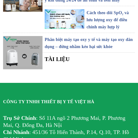
ý khi dùng 24/24 để an toàn và bền máy
Cách theo dõi SpO₂ và
lưu lượng oxy để điều
chỉnh máy hợp lý
Phân biệt máy tạo oxy y tế và máy tạo oxy dân
dụng – đừng nhầm kẻo hại sức khỏe
TÀI LIỆU
CÔNG TY TNHH THIẾT BỊ Y TẾ VIỆT HÀ
Trụ Sở Chính
:
Số 11A ngõ 2 Phương Mai, P. Phương
Mai, Q. Đống Đa, Hà Nội
Chi Nhánh
:
451/36 Tô Hiến Thành, P.14, Q.10, TP. Hồ