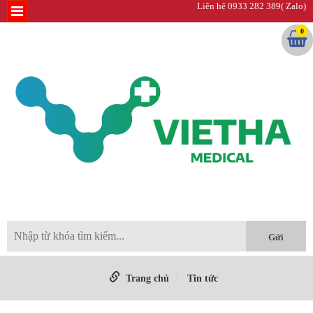
Liên hệ 0933 282 389( Zalo)
0
Trang chủ
Tin tức