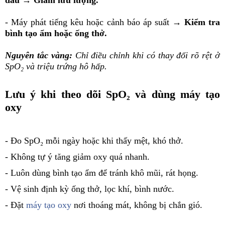
đầu → Giảm lưu lượng.
- Máy phát tiếng kêu hoặc cảnh báo áp suất →
Kiểm tra
bình tạo ẩm hoặc ống thở.
Nguyên tắc vàng:
Chỉ điều chỉnh khi có thay đổi rõ rệt ở
SpO₂ và triệu trứng hô hấp.
Lưu ý khi theo dõi SpO₂ và dùng máy tạo
oxy
- Đo SpO₂ mỗi ngày hoặc khi thấy mệt, khó thở.
- Không tự ý tăng giảm oxy quá nhanh.
- Luôn dùng bình tạo ẩm để tránh khô mũi, rát họng.
- Vệ sinh định kỳ ống thở, lọc khí, bình nước.
- Đặt
máy tạo oxy
nơi thoáng mát, không bị chắn gió.