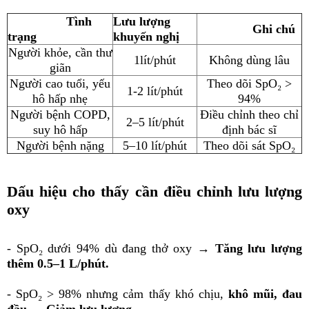
Tình
Lưu lượng
Ghi chú
trạng
khuyến nghị
Người khỏe, cần thư
1lít/phút
Không dùng lâu
giãn
Người cao tuổi, yếu
Theo dõi SpO₂ >
1-2 lít/phút
hô hấp nhẹ
94%
Người bệnh COPD,
Điều chỉnh theo chỉ
2–5 lít/phút
suy hô hấp
định bác sĩ
Người bệnh nặng
5–10 lít/phút
Theo dõi sát SpO₂
Dấu hiệu cho thấy cần điều chỉnh lưu lượng
oxy
- SpO₂ dưới 94% dù đang thở oxy →
Tăng lưu lượng
thêm 0.5–1 L/phút.
- SpO₂ > 98% nhưng cảm thấy khó chịu,
khô mũi, đau