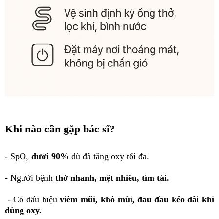
Khi nào cần gặp bác sĩ?
- SpO₂
dưới 90%
dù đã tăng oxy tối đa.
- Người bệnh
thở nhanh, mệt nhiều, tím tái.
- Có dấu hiệu
viêm mũi, khô mũi, đau đầu kéo dài khi
dùng oxy.