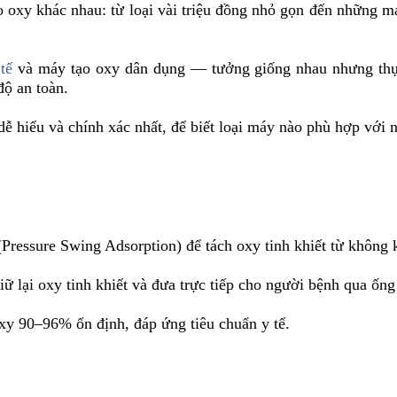
tạo oxy khác nhau: từ loại vài triệu đồng nhỏ gọn đến những 
tế
và máy tạo oxy dân dụng — tưởng giống nhau nhưng thự
độ an toàn.
, dễ hiểu và chính xác nhất, để biết loại máy nào phù hợp với 
Pressure Swing Adsorption) để tách oxy tinh khiết từ không 
iữ lại oxy tinh khiết và đưa trực tiếp cho người bệnh qua ống
xy 90–96% ổn định, đáp ứng tiêu chuẩn y tế.