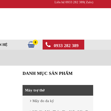
Liên hệ 0933 282 389( Zalo)
0
N HỆ
0933 282 389
DANH MỤC SẢN PHẨM
Máy trợ thở
Máy đo đa ký