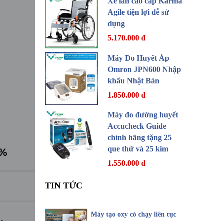
Xe lăn cao cấp Karma
Agile tiện lợi dễ sử
dụng
5.170.000 đ
Máy Đo Huyết Áp
Omron JPN600 Nhập
khẩu Nhật Bản
1.850.000 đ
Máy đo đường huyết
Accucheck Guide
chính hãng tặng 25
que thử và 25 kim
1.550.000 đ
TIN TỨC
Máy tạo oxy có chạy liên tục