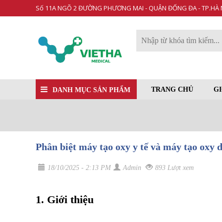
Số 11A NGÕ 2 ĐƯỜNG PHƯƠNG MAI - QUẬN ĐỐNG ĐA - TP.HÀ 
TRANG CHỦ
GI
DANH MỤC SẢN PHẨM
Phân biệt máy tạo oxy y tế và máy tạo oxy
18/10/2025 - 2:13 PM
Admin
893 Lượt xem
1. Giới thiệu