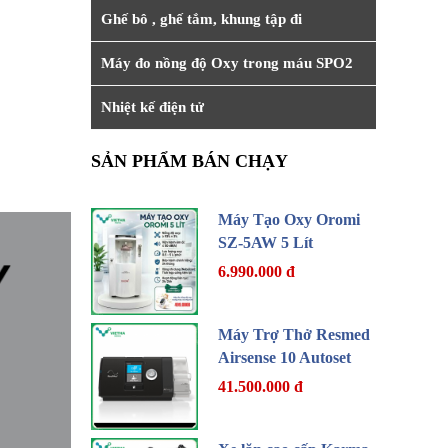
Ghế bô , ghế tắm, khung tập đi
Máy đo nồng độ Oxy trong máu SPO2
Nhiệt kế điện tử
SẢN PHẨM BÁN CHẠY
Máy Tạo Oxy Oromi
SZ-5AW 5 Lít
6.990.000 đ
Máy Trợ Thở Resmed
Airsense 10 Autoset
41.500.000 đ