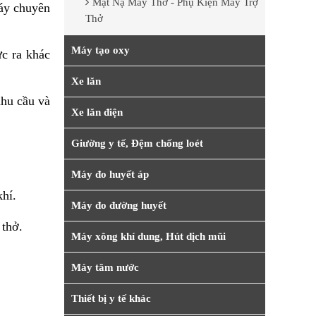
Mặt Nạ Máy Thở - Phụ Kiện Máy Trợ
máy chuyên
Thở
Máy tạo oxy
c ra khác
Xe lăn
nhu cầu và
Xe lăn điện
Giường y tế, Đệm chống loét
Máy đo huyết áp
khí.
Máy đo đường huyết
 thở.
Máy xông khí dung, Hút dịch mũi
Máy tăm nước
Thiết bị y tế khác