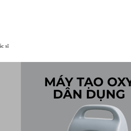
ác sĩ