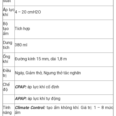
suất
Áp lực
4 – 20 cmH2O
khí
Bộ
tạo
Tích hợp
ẩm
Dung
380 ml
tích
Ống
Đường kính 15 mm, dài 1,8 m
khí
Điều
Ngáy, Giảm thở, Ngưng thở tắc nghẽn
trị
Chế
CPAP:
áp lực khí cố định
độ
APAP:
áp lực khí tự động
Tính
Climate Control:
tạo ẩm không khí. Giá trị: 1 – 8 mức
năng
ẩm