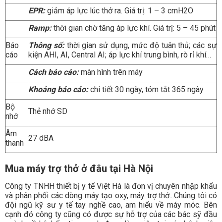
EPR:
giảm áp lực lúc thở ra. Giá trị: 1 – 3 cmH2O
Ramp:
thời gian chờ tăng áp lực khí. Giá trị: 5 – 45 phút
Báo
Thông số:
thời gian sử dụng, mức độ tuân thủ; các sự
cáo
kiện AHI, AI, Central AI; áp lực khí trung bình, rò rỉ khí…
Cách báo cáo:
màn hình trên máy
Khoảng báo cáo:
chi tiết 30 ngày, tóm tắt 365 ngày
Bộ
Thẻ nhớ SD
nhớ
Âm
27 dBA
thanh
Mua máy trợ thở ở đâu tại Hà Nội
Công ty TNHH thiết bị y tế Việt Hà là đơn vị chuyên nhập khẩu
và phân phối các dòng
máy tạo oxy
, máy trợ thở...Chúng tôi có
đội ngũ kỹ sư y tế tay nghề cao, am hiểu về máy móc. Bên
cạnh đó công ty cũng có được sự hỗ trợ của các bác sỹ đầu