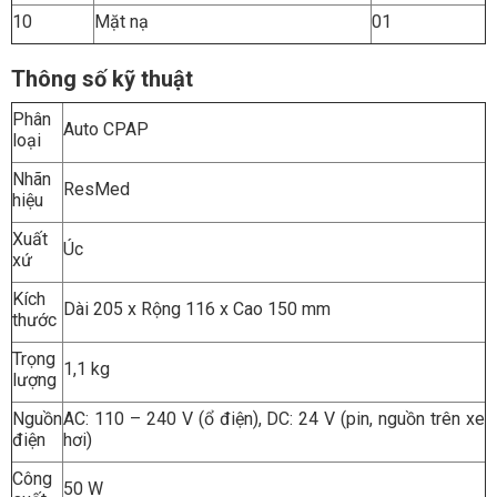
10
Mặt nạ
01
Thông số kỹ thuật
Phân
Auto CPAP
loại
Nhãn
ResMed
hiệu
Xuất
Úc
xứ
Kích
Dài 205 x Rộng 116 x Cao 150 mm
thước
Trọng
1,1 kg
lượng
Nguồn
AC: 110 – 240 V (ổ điện), DC: 24 V (pin, nguồn trên xe
điện
hơi)
Công
50 W