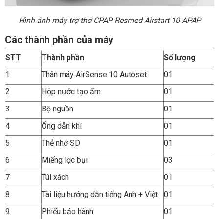
Hình ảnh máy trợ thở CPAP Resmed Airstart 10 APAP
Các thành phần của máy
STT
Thành phần
Số lượng
1
Thân máy AirSense 10 Autoset
01
2
Hộp nước tạo ẩm
01
3
Bộ nguồn
01
4
Ống dẫn khí
01
5
Thẻ nhớ SD
01
6
Miếng lọc bụi
03
7
Túi xách
01
8
Tài liệu hướng dẫn tiếng Anh + Việt
01
9
Phiếu bảo hành
01