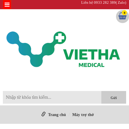
Liên hệ 0933 282 389( Zalo)
0
Trang chủ
Máy trợ thở