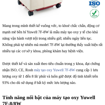
Mang trong mình thiết kế vuông vức, to khoẻ chắc chắn, động cơ
mạnh mẽ bền bỉ Yuwell 7F-8W là mẫu máy tạo oxy y tế cho khả
năng vận hành vượt trội trong nhiều giờ, nhiều ngày liên tục.
Không phải tự nhiên mà model 7F-8W lại thường thấy xuất hiện rất
nhiều tại các cơ sở y khoa, phòng khám hay bệnh viện.
Được thiết kế và sản xuất theo tiêu chuẩn trong y khoa, đạt chứng
nhận ISO, CE, Rosh
máy tạo oxy Yuwell 7F-8W
cung cấp 1 lưu
lượng oxy từ 1 đến 8 lít/ phút và luôn giữ được độ tinh khiết trên
93% cho dù sử dụng ở bất kỳ mức lưu lượng nào.
Tính năng nổi bật của máy tạo oxy Yuwell
7F-8/8W