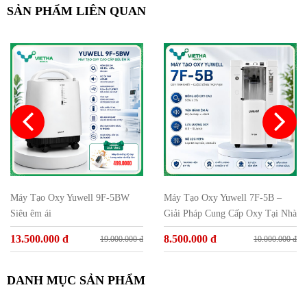
SẢN PHẨM LIÊN QUAN
Máy Tạo Oxy Yuwell 9F-5BW
Máy Tạo Oxy Yuwell 7F-5B –
Siêu êm ái
Giải Pháp Cung Cấp Oxy Tại Nhà
Hiệu Quả Cho Người Bệnh
13.500.000 đ
8.500.000 đ
19.000.000 đ
10.000.000 đ
DANH MỤC SẢN PHẨM