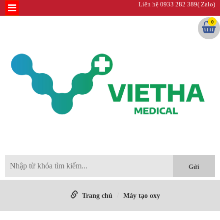
Liên hệ 0933 282 389( Zalo)
0
Trang chủ
Máy tạo oxy