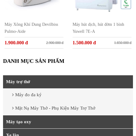
Máy Xông Khí Dung Devilbiss
Máy hút dịch, hút đờm 1 bình
Pulmo-Aide
Yuwell 7E-A
1.900.000 đ
1.500.000 đ
2.900.000 đ
1.850.000 đ
DANH MỤC SẢN PHẨM
Máy trợ thở
Máy đo đa ký
Mặt Nạ Máy Thở - Phụ Kiện Máy Trợ Thở
Máy tạo oxy
Xe lăn