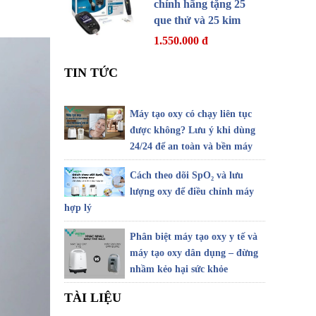
chính hãng tặng 25
que thử và 25 kim
1.550.000 đ
TIN TỨC
Máy tạo oxy có chạy liên tục
được không? Lưu ý khi dùng
24/24 để an toàn và bền máy
Cách theo dõi SpO₂ và lưu
lượng oxy để điều chỉnh máy
hợp lý
Phân biệt máy tạo oxy y tế và
máy tạo oxy dân dụng – đừng
nhầm kẻo hại sức khỏe
TÀI LIỆU