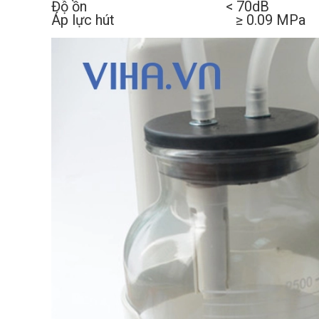
Độ ồn < 70dB
Áp lực hút ≥ 0.09 MPa