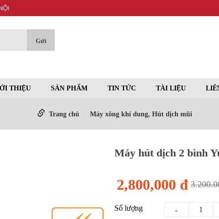
NỘI
ỚI THIỆU
SẢN PHẨM
TIN TỨC
TÀI LIỆU
LIÊ
Trang chủ
Máy xông khí dung, Hút dịch mũi
Máy hút dịch 2 bình 
2,800,000 đ
3.200.0
Số lượng
-