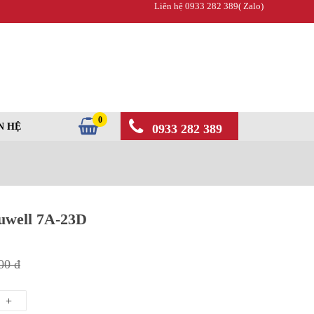
Liên hệ 0933 282 389( Zalo)
0
N HỆ
0933 282 389
Yuwell 7A-23D
00 đ
+