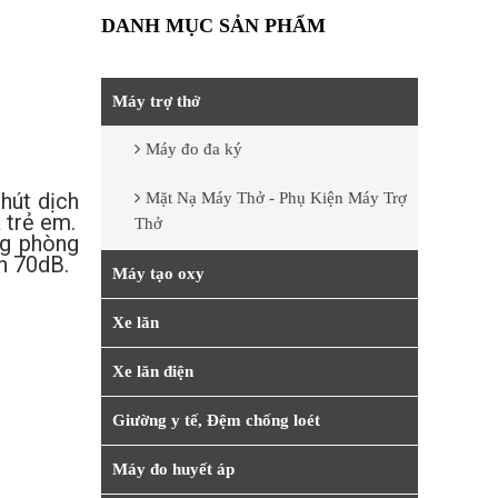
DANH MỤC SẢN PHẨM
Máy trợ thở
Máy đo đa ký
hút dịch
Mặt Nạ Máy Thở - Phụ Kiện Máy Trợ
 trẻ em.
Thở
ng phòng
ơn 70dB.
Máy tạo oxy
Xe lăn
Xe lăn điện
Giường y tế, Đệm chống loét
Máy đo huyết áp