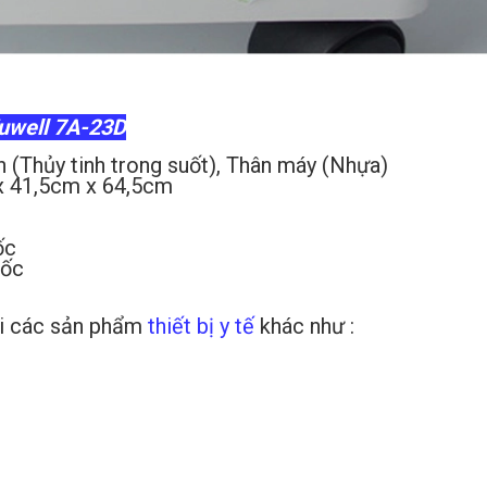
Yuwell 7A-23D
 trong suốt), Thân máy (Nhựa)
cm x 64,5cm
c
ốc
hối các sản phẩm
thiết bị y tế
khác như :