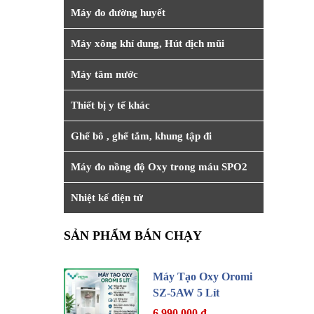
Máy đo đường huyết
Máy xông khí dung, Hút dịch mũi
Máy tăm nước
Thiết bị y tế khác
Ghế bô , ghế tắm, khung tập đi
Máy đo nồng độ Oxy trong máu SPO2
Nhiệt kế điện tử
SẢN PHẨM BÁN CHẠY
Máy Tạo Oxy Oromi
SZ-5AW 5 Lít
6.990.000 đ