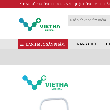
Số 11A NGÕ 2 ĐƯỜNG PHƯƠNG MAI - QUẬN ĐỐNG ĐA - TP.HÀ 
TRANG CHỦ
GI
DANH MỤC SẢN PHẨM