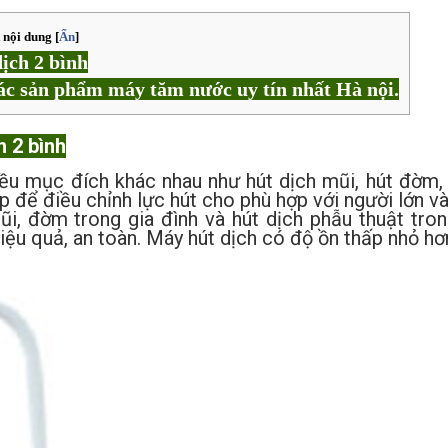
 nội dung
[
Ẩn
]
ịch 2 bình
 các sản phẩm máy tăm nước uy tín nhất Hà nội.
h 2 bình
u mục đích khác nhau như hút dịch mũi, hút đờm, 
áp để điều chỉnh lực hút cho phù hợp với người lớn và
i, đờm trong gia đình và hút dịch phẫu thuật tro
hiệu quả, an toàn. Máy hút dịch có độ ồn thấp nhỏ h