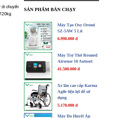
ự di chuyển
SẢN PHẨM BÁN CHẠY
 120kg.
Máy Tạo Oxy Oromi
SZ-5AW 5 Lít
6.990.000 đ
Máy Trợ Thở Resmed
Airsense 10 Autoset
41.500.000 đ
Xe lăn cao cấp Karma
Agile tiện lợi dễ sử
dụng
5.170.000 đ
Máy Đo Huyết Áp