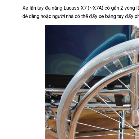
Xe lăn tay đa năng Lucass X7 (~X7A) có gắn 2 vòng lăn 
dễ dàng hoặc người nhà có thể đẩy xe bằng tay đẩy ph