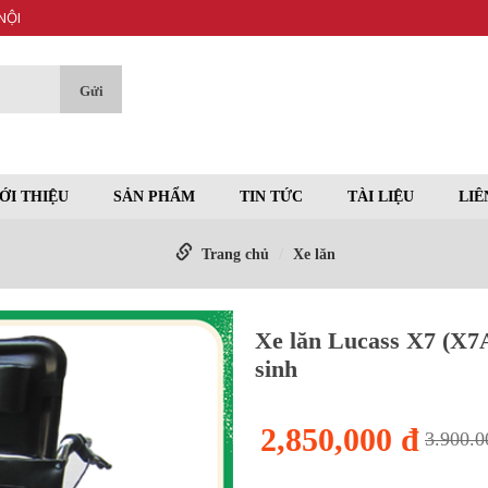
NỘI
ỚI THIỆU
SẢN PHẨM
TIN TỨC
TÀI LIỆU
LIÊ
Trang chủ
Xe lăn
Xe lăn Lucass X7 (X7A
sinh
2,850,000 đ
3.900.0