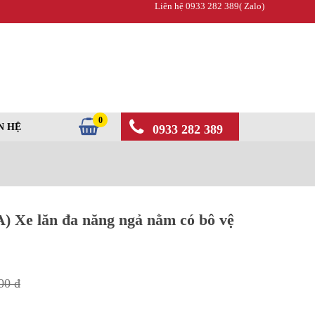
Liên hệ 0933 282 389( Zalo)
0
N HỆ
0933 282 389
) Xe lăn đa năng ngả nằm có bô vệ
00 đ