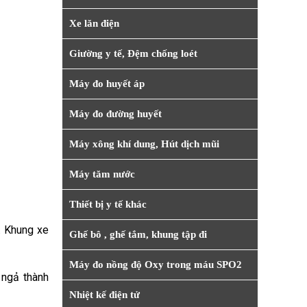
Xe lăn điện
Giường y tế, Đệm chống loét
Máy đo huyết áp
Máy đo đường huyết
Máy xông khí dung, Hút dịch mũi
Máy tăm nước
Thiết bị y tế khác
. Khung xe
Ghế bô , ghế tắm, khung tập đi
Máy đo nồng độ Oxy trong máu SPO2
 ngả thành
Nhiệt kế điện tử