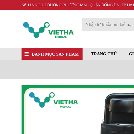
Số 11A NGÕ 2 ĐƯỜNG PHƯƠNG MAI - QUẬN ĐỐNG ĐA - TP.HÀ 
TRANG CHỦ
GI
DANH MỤC SẢN PHẨM