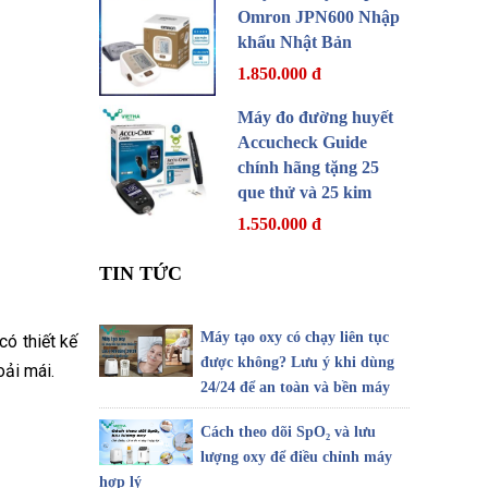
Omron JPN600 Nhập
khẩu Nhật Bản
1.850.000 đ
Máy đo đường huyết
Accucheck Guide
chính hãng tặng 25
que thử và 25 kim
1.550.000 đ
TIN TỨC
Máy tạo oxy có chạy liên tục
có thiết kế
được không? Lưu ý khi dùng
oải mái.
24/24 để an toàn và bền máy
Cách theo dõi SpO₂ và lưu
lượng oxy để điều chỉnh máy
hợp lý