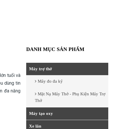
DANH MỤC SẢN PHẨM
Máy trợ thở
lớn tuổi và
Máy đo đa ký
u dùng tin
ăn đa năng
Mặt Nạ Máy Thở - Phụ Kiện Máy Trợ
Thở
Máy tạo oxy
Xe lăn