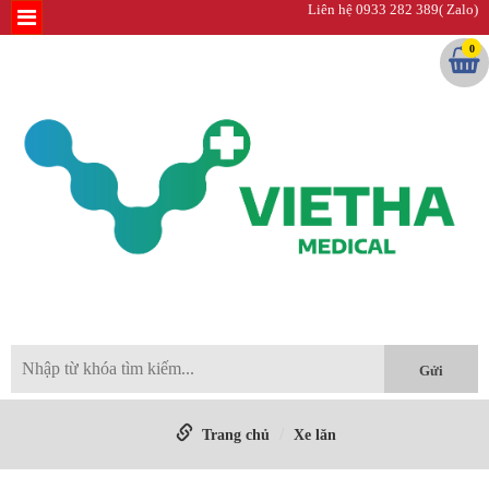
Liên hệ 0933 282 389( Zalo)
0
Trang chủ
Xe lăn