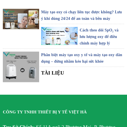
Máy tạo oxy có chạy liên tục được không? Lưu
ý khi dùng 24/24 để an toàn và bền máy
Cách theo dõi SpO₂ và
lưu lượng oxy để điều
chỉnh máy hợp lý
Phân biệt máy tạo oxy y tế và máy tạo oxy dân
dụng – đừng nhầm kẻo hại sức khỏe
TÀI LIỆU
CÔNG TY TNHH THIẾT BỊ Y TẾ VIỆT HÀ
Trụ Sở Chính
:
Số 11A ngõ 2 Phương Mai, P. Phương