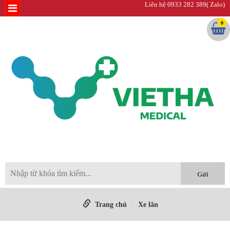
Liên hệ 0933 282 389( Zalo)
0
Trang chủ
Xe lăn