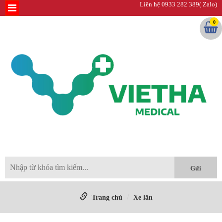
Liên hệ 0933 282 389( Zalo)
0
Trang chủ
Xe lăn