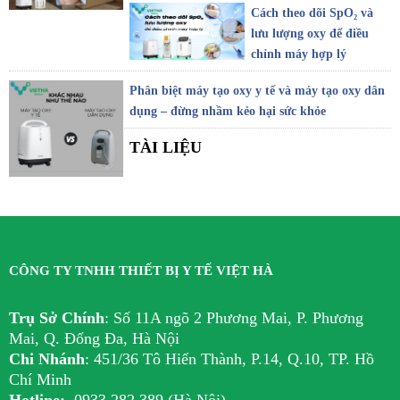
Cách theo dõi SpO₂ và
lưu lượng oxy để điều
chỉnh máy hợp lý
Phân biệt máy tạo oxy y tế và máy tạo oxy dân
dụng – đừng nhầm kẻo hại sức khỏe
TÀI LIỆU
CÔNG TY TNHH THIẾT BỊ Y TẾ VIỆT HÀ
Trụ Sở Chính
:
Số 11A ngõ 2 Phương Mai, P. Phương
Mai, Q. Đống Đa, Hà Nội
Chi Nhánh
:
451/36 Tô Hiến Thành, P.14, Q.10, TP. Hồ
Chí Minh
Hotline:
0933 282 389 (Hà Nội)