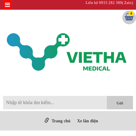
Liên hệ 0933 282 389( Zalo)
0
Trang chủ
Xe lăn điện