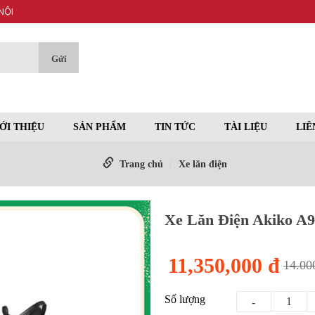
NỘI
ỚI THIỆU
SẢN PHẨM
TIN TỨC
TÀI LIỆU
LIÊ
Trang chủ
Xe lăn điện
Xe Lăn Điện Akiko A
11,350,000 đ
14.00
Số lượng
-