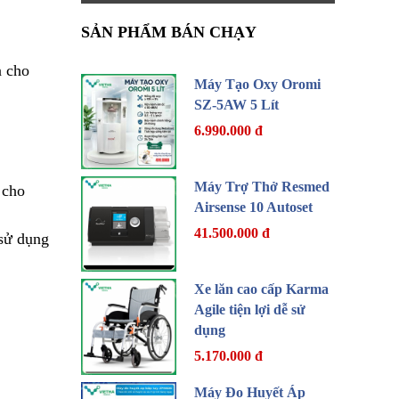
SẢN PHẨM BÁN CHẠY
n cho
Máy Tạo Oxy Oromi
SZ-5AW 5 Lít
6.990.000 đ
Máy Trợ Thở Resmed
 cho
Airsense 10 Autoset
41.500.000 đ
 sử dụng
Xe lăn cao cấp Karma
Agile tiện lợi dễ sử
dụng
5.170.000 đ
Máy Đo Huyết Áp