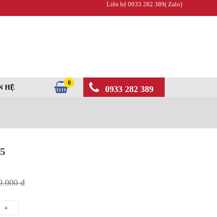
Liên hệ 0933 282 389( Zalo)
0
N HỆ
0933 282 389
95
0.000 đ
+