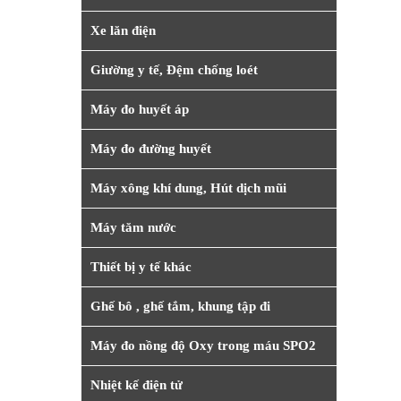
Xe lăn điện
Giường y tế, Đệm chống loét
Máy đo huyết áp
Máy đo đường huyết
Máy xông khí dung, Hút dịch mũi
Máy tăm nước
Thiết bị y tế khác
Ghế bô , ghế tắm, khung tập đi
Máy đo nồng độ Oxy trong máu SPO2
Nhiệt kế điện tử