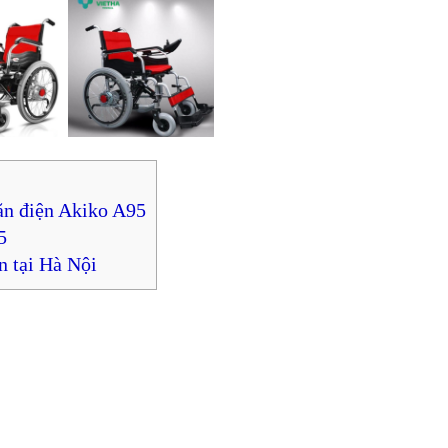
ăn điện Akiko A95
5
ín tại Hà Nội