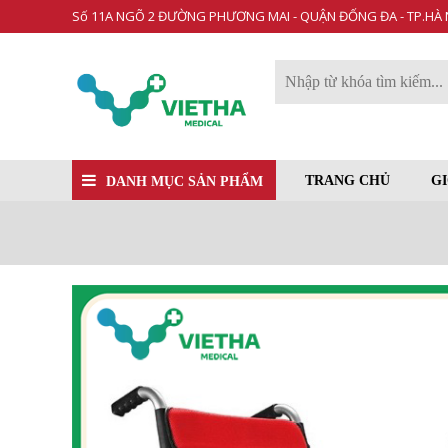
Số 11A NGÕ 2 ĐƯỜNG PHƯƠNG MAI - QUẬN ĐỐNG ĐA - TP.HÀ 
TRANG CHỦ
GI
DANH MỤC SẢN PHẨM