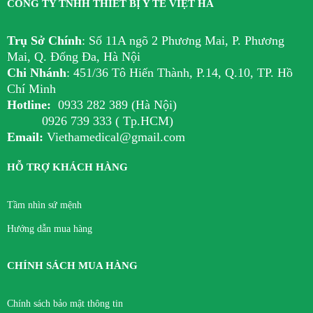
CÔNG TY TNHH THIẾT BỊ Y TẾ VIỆT HÀ
Trụ Sở Chính
:
Số 11A ngõ 2 Phương Mai, P. Phương
Mai, Q. Đống Đa, Hà Nội
Chi Nhánh
:
451/36 Tô Hiến Thành, P.14, Q.10, TP. Hồ
Chí Minh
Hotline:
0933 282 389 (Hà Nội)
0926 739 333 ( Tp.HCM)
Email:
Viethamedical@gmail.com
HỖ TRỢ KHÁCH HÀNG
Tầm nhìn sứ mệnh
Hướng dẫn mua hàng
CHÍNH SÁCH MUA HÀNG
Chính sách bảo mật thông tin