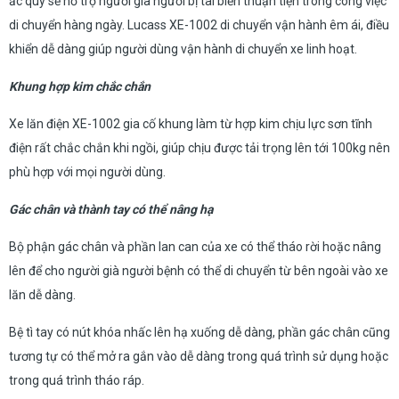
ắc quy sẽ hỗ trợ người già người bị tai biến thuận tiện trong công việc
di chuyển hàng ngày. Lucass XE-1002 di chuyển vận hành êm ái, điều
khiển dễ dàng giúp người dùng vận hành di chuyển xe linh hoạt.
Khung hợp kim chắc chắn
Xe lăn điện XE-1002 gia cố khung làm từ hợp kim chịu lực sơn tĩnh
điện rất chắc chắn khi ngồi, giúp chịu được tải trọng lên tới 100kg nên
phù hợp với mọi người dùng.
Gác chân và thành tay có thể nâng hạ
Bộ phận gác chân và phần lan can của xe có thể tháo rời hoặc nâng
lên để cho người già người bệnh có thể di chuyển từ bên ngoài vào xe
lăn dễ dàng.
Bệ tì tay có nút khóa nhấc lên hạ xuống dễ dàng, phần gác chân cũng
tương tự có thể mở ra gắn vào dễ dàng trong quá trình sử dụng hoặc
trong quá trình tháo ráp.