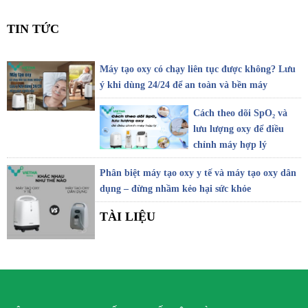
TIN TỨC
Máy tạo oxy có chạy liên tục được không? Lưu
ý khi dùng 24/24 để an toàn và bền máy
Cách theo dõi SpO₂ và
lưu lượng oxy để điều
chỉnh máy hợp lý
Phân biệt máy tạo oxy y tế và máy tạo oxy dân
dụng – đừng nhầm kẻo hại sức khỏe
TÀI LIỆU