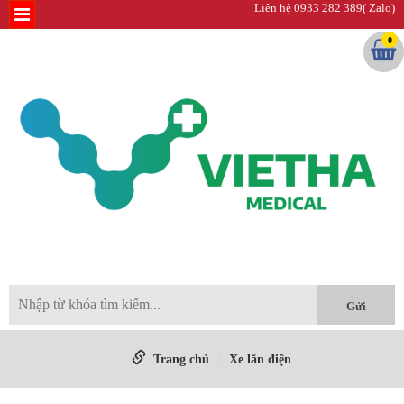
Liên hệ 0933 282 389( Zalo)
0
Trang chủ
Xe lăn điện