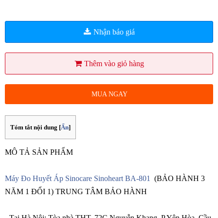
Nhận báo giá
Thêm vào giỏ hàng
MUA NGAY
Tóm tắt nội dung
[
Ẩn
]
MÔ TẢ SẢN PHẨM
Máy Đo Huyết Áp Sinocare Sinoheart BA-801
(BẢO HÀNH 3
NĂM 1 ĐỔI 1) TRUNG TÂM BẢO HÀNH
- Tại Hà Nội: Tòa nhà THT, 72C Nguyễn Khang, P Yên Hòa, Cầu