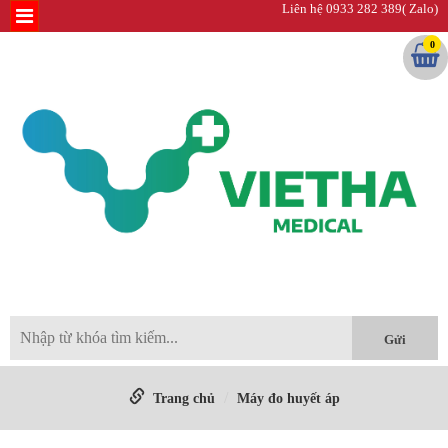
Liên hệ 0933 282 389( Zalo)
0
Trang chủ
Máy đo huyết áp