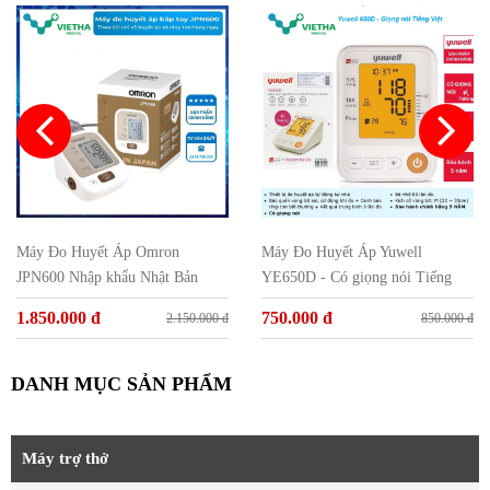
Máy Đo Huyết Áp Omron
Máy Đo Huyết Áp Yuwell
JPN600 Nhập khẩu Nhật Bản
YE650D - Có giọng nói Tiếng
Việt
1.850.000 đ
750.000 đ
2.150.000 đ
850.000 đ
DANH MỤC SẢN PHẨM
Máy trợ thở