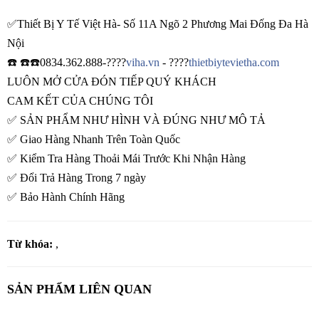
✅Thiết Bị Y Tế Việt Hà- Số 11A Ngõ 2 Phương Mai Đống Đa Hà
Nội
☎️ ☎️☎️0834.362.888-????
viha.vn
- ????
thietbiytevietha.com
LUÔN MỞ CỬA ĐÓN TIẾP QUÝ KHÁCH
CAM KẾT CỦA CHÚNG TÔI
✅ SẢN PHẨM NHƯ HÌNH VÀ ĐÚNG NHƯ MÔ TẢ
✅ Giao Hàng Nhanh Trên Toàn Quốc
✅ Kiểm Tra Hàng Thoải Mái Trước Khi Nhận Hàng
✅ Đổi Trả Hàng Trong 7 ngày
✅ Bảo Hành Chính Hãng
Từ khóa:
,
SẢN PHẨM LIÊN QUAN