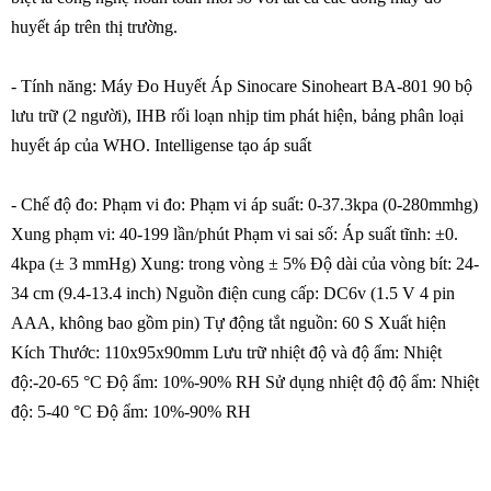
huyết áp trên thị trường.
- Tính năng: Máy Đo Huyết Áp Sinocare Sinoheart BA-801 90 bộ
lưu trữ (2 người), IHB rối loạn nhịp tim phát hiện, bảng phân loại
huyết áp của WHO. Intelligense tạo áp suất
- Chế độ đo: Phạm vi đo: Phạm vi áp suất: 0-37.3kpa (0-280mmhg)
Xung phạm vi: 40-199 lần/phút Phạm vi sai số: Áp suất tĩnh: ±0.
4kpa (± 3 mmHg) Xung: trong vòng ± 5% Độ dài của vòng bít: 24-
34 cm (9.4-13.4 inch) Nguồn điện cung cấp: DC6v (1.5 V 4 pin
AAA, không bao gồm pin) Tự động tắt nguồn: 60 S Xuất hiện
Kích Thước: 110x95x90mm Lưu trữ nhiệt độ và độ ẩm: Nhiệt
độ:-20-65 °C Độ ẩm: 10%-90% RH Sử dụng nhiệt độ độ ẩm: Nhiệt
độ: 5-40 °C Độ ẩm: 10%-90% RH