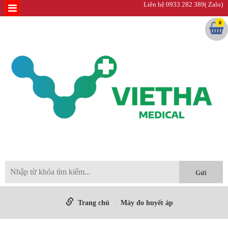
Liên hệ 0933 282 389( Zalo)
0
Trang chủ
Máy đo huyết áp