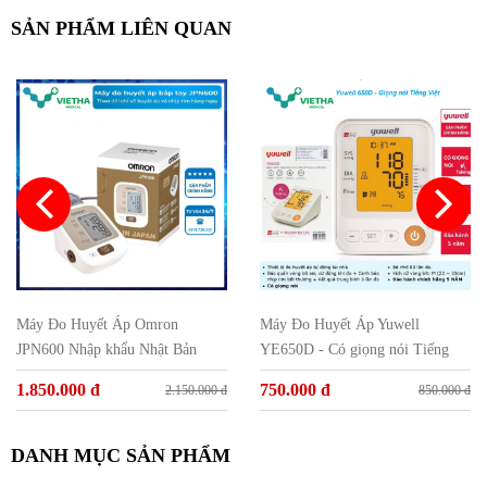
SẢN PHẨM LIÊN QUAN
Máy Đo Huyết Áp Omron
Máy Đo Huyết Áp Yuwell
JPN600 Nhập khẩu Nhật Bản
YE650D - Có giọng nói Tiếng
Việt
1.850.000 đ
750.000 đ
2.150.000 đ
850.000 đ
DANH MỤC SẢN PHẨM