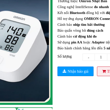
Thương hiệu:
Omron Nhật Bản
Công nghệ IntelliSense
đo nhanh
Kết nối
Bluetooth
đồng bộ với
đi
Hỗ trợ ứng dụng
OMRON Conne
Cảnh báo
nhịp tim bất thường
Báo quấn vòng bít
đúng cách
Cảnh báo
cử động khi đo
Sử dụng
pin AA
hoặc
Adapter
tiệ
Bảo hành chính hãng lên đến
5 n
Số lượng
-
Nhận báo giá
T