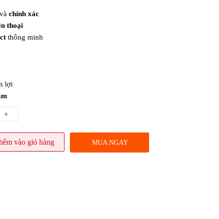
và
chính xác
ện thoại
ct
thông minh
n lợi
ăm
+
hêm vào giỏ hàng
MUA NGAY