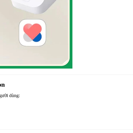
on
gười dùng: