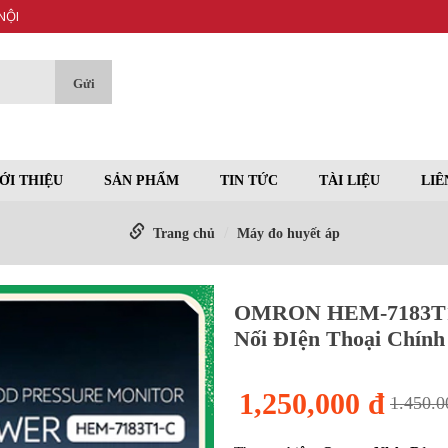
NỘI
ỚI THIỆU
SẢN PHẨM
TIN TỨC
TÀI LIỆU
LIÊ
Trang chủ
Máy đo huyết áp
OMRON HEM-7183T1-C
Nối ĐIện Thoại Chín
1,250,000 đ
1.450.0