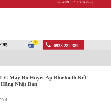
Liên hệ 0933 282 389( Zalo)
0
N HỆ
0933 282 389
 Máy Đo Huyết Áp Bluetooth Kết
h Hãng Nhật Bản
00 đ