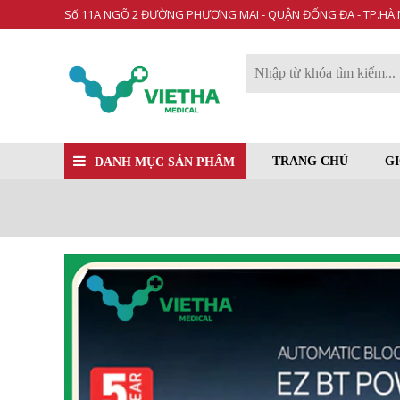
Số 11A NGÕ 2 ĐƯỜNG PHƯƠNG MAI - QUẬN ĐỐNG ĐA - TP.HÀ 
TRANG CHỦ
GI
DANH MỤC SẢN PHẨM