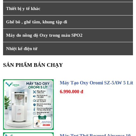
Thiết bị y tế khác
Ghế bô , ghế tắm, khung tập đi
Máy đo nồng độ Oxy trong máu SPO2
Nhiệt kế điện tử
SẢN PHẨM BÁN CHẠY
Máy Tạo Oxy Oromi SZ-5AW 5 Lít
6.990.000 đ
Máy Trợ Thở Resmed Airsense 10