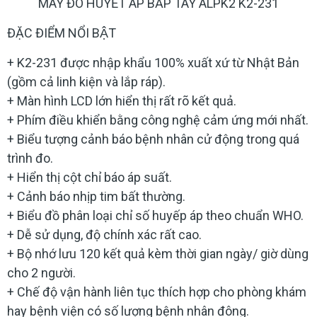
MÁY ĐO HUYẾT ÁP BẮP TAY ALPK2 K2-231
ĐẶC ĐIỂM NỔI BẬT
+ K2-231 được nhập khẩu 100% xuất xứ từ Nhật Bản
(gồm cả linh kiện và lắp ráp).
+ Màn hình LCD lớn hiển thị rất rõ kết quả.
+ Phím điều khiển bằng công nghệ cảm ứng mới nhất.
+ Biểu tượng cảnh báo bệnh nhân cử động trong quá
trình đo.
+ Hiển thị cột chỉ báo áp suất.
+ Cảnh báo nhịp tim bất thường.
+ Biểu đồ phân loại chỉ số huyếp áp theo chuẩn WHO.
+ Dễ sử dụng, độ chính xác rất cao.
+ Bộ nhớ lưu 120 kết quả kèm thời gian ngày/ giờ dùng
cho 2 người.
+ Chế độ vận hành liên tục thích hợp cho phòng khám
hay bệnh viện có số lượng bệnh nhân đông.