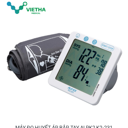
MÁY ĐO HUYẾT ÁP BẮP TAY ALPK2 K2-231