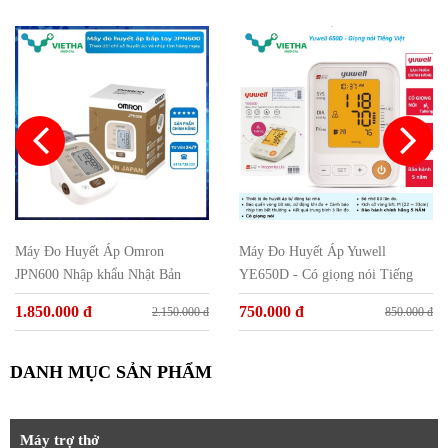
Máy Đo Huyết Áp Omron
Máy Đo Huyết Áp Yuwell
JPN600 Nhập khẩu Nhật Bản
YE650D - Có giọng nói Tiếng
Việt
1.850.000 đ
750.000 đ
2.150.000 đ
850.000 đ
DANH MỤC SẢN PHẨM
Máy trợ thở