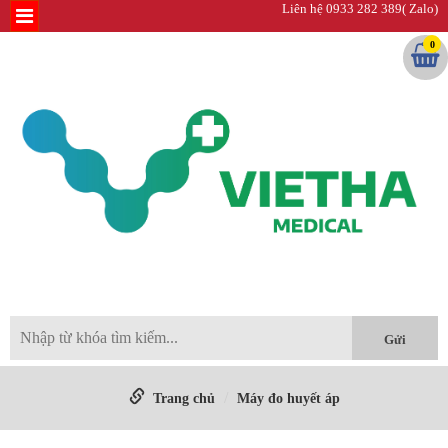
Liên hệ 0933 282 389( Zalo)
0
Trang chủ
Máy đo huyết áp