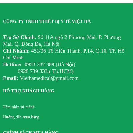
CÔNG TY TNHH THIẾT BỊ Y TẾ VIỆT HÀ
Trụ Sở Chính
:
Số 11A ngõ 2 Phương Mai, P. Phương
Mai, Q. Đống Đa, Hà Nội
Chi Nhánh
:
451/36 Tô Hiến Thành, P.14, Q.10, TP. Hồ
Chí Minh
Hotline:
0933 282 389 (Hà Nội)
0926 739 333 ( Tp.HCM)
Email:
Viethamedical@gmail.com
HỖ TRỢ KHÁCH HÀNG
Tầm nhìn sứ mệnh
Hướng dẫn mua hàng
CHÍNH SÁCH MUA HÀNG