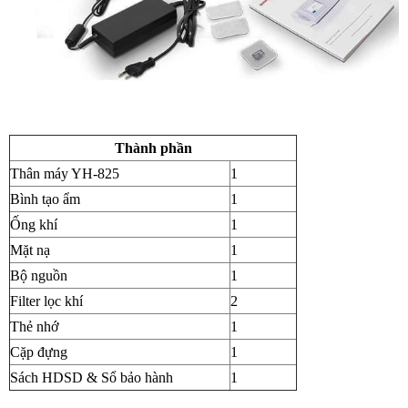
Thành phần
Thân máy YH-825
1
Bình tạo ẩm
1
Ống khí
1
Mặt nạ
1
Bộ nguồn
1
Filter lọc khí
2
Thẻ nhớ
1
Cặp đựng
1
Sách HDSD & Sổ bảo hành
1