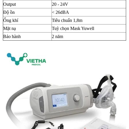
Output
20 - 24V
Độ ồn
< 26dBA
Ống khí
Tiêu chuẩn 1,8m
Mặt nạ
Tuỳ chọn Mask Yuwell
Bảo hành
2 năm