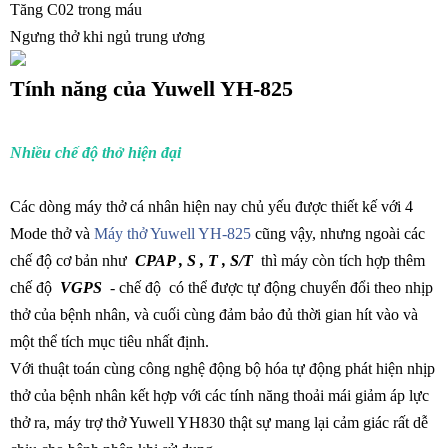
Tăng C02 trong máu
Ngưng thở khi ngủ trung ương
Tính năng của Yuwell YH-825
Nhiều chế độ thở hiện đại
Các dòng máy thở cá nhân hiện nay chủ yếu được thiết kế với 4
Mode thở và
Máy thở Yuwell YH-825
cũng vậy, nhưng ngoài các
chế độ cơ bản như
CPAP , S , T , S/T
thì máy còn tích hợp thêm
chế độ
VGPS
- chế độ có thể được tự động chuyển đổi theo nhịp
thở của bệnh nhân, và cuối cùng đảm bảo đủ thời gian hít vào và
một thể tích mục tiêu nhất định.
Với thuật toán cùng công nghệ động bộ hóa tự động phát hiện nhịp
thở của bệnh nhân kết hợp với các tính năng thoải mái giảm áp lực
thở ra, máy trợ thở Yuwell YH830 thật sự mang lại cảm giác rất dễ