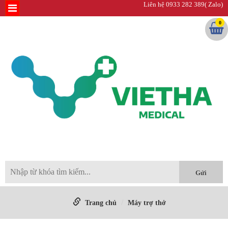
Liên hệ 0933 282 389( Zalo)
0
Trang chủ
Máy trợ thở