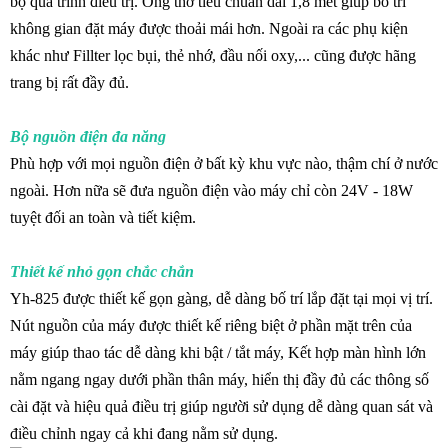
bộ quá trình điều trị. Ống thở tiêu chuẩn dài 1,8 mét giúp bố trí
không gian đặt máy được thoải mái hơn. Ngoài ra các phụ kiện
khác như Fillter lọc bụi, thẻ nhớ, đầu nối oxy,... cũng được hãng
trang bị rất đầy đủ.
Bộ nguồn điện đa năng
Phù hợp với mọi nguồn điện ở bất kỳ khu vực nào, thậm chí ở nước
ngoài. Hơn nữa sẽ đưa nguồn điện vào máy chỉ còn 24V - 18W
tuyệt đối an toàn và tiết kiệm.
Thiết kế nhỏ gọn chắc chắn
Yh-825 được thiết kế gọn gàng, dễ dàng bố trí lắp đặt tại mọi vị trí.
Nút nguồn của máy được thiết kế riêng biệt ở phần mặt trên của
máy giúp thao tác dễ dàng khi bật / tắt máy, Kết hợp màn hình lớn
nằm ngang ngay dưới phần thân máy, hiển thị đầy đủ các thông số
cài đặt và hiệu quả điều trị giúp người sử dụng dễ dàng quan sát và
điều chỉnh ngay cả khi đang nằm sử dụng.