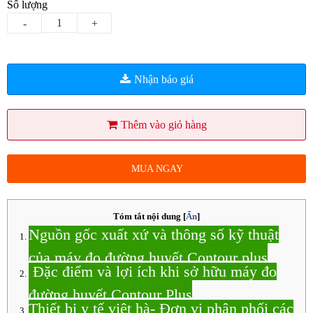
Số lượng
-
+
Nhận báo giá
Thêm vào giỏ hàng
MUA NGAY
Tóm tắt nội dung
[
Ẩn
]
Nguồn gốc xuất xứ và thông số kỹ thuật
của máy đo đường huyết Contour plus
Đặc điểm và lợi ích khi sở hữu máy đo
đường huyết Contour Plus
Thiết bị y tế việt hà- Đơn vị phân phối các