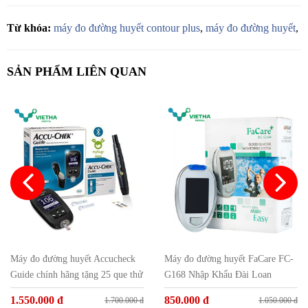
Từ khóa:
máy đo đường huyết contour plus
,
máy đo đường huyết
,
SẢN PHẨM LIÊN QUAN
Máy đo đường huyết Accucheck
Máy đo đường huyết FaCare FC-
Guide chính hãng tặng 25 que thử
G168 Nhập Khẩu Đài Loan
và 25 kim
1.550.000 đ
850.000 đ
1.700.000 đ
1.050.000 đ