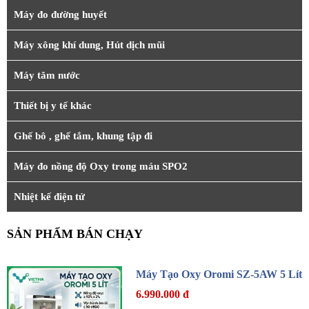
Máy đo đường huyết
Máy xông khí dung, Hút dịch mũi
Máy tăm nước
Thiết bị y tế khác
Ghế bô , ghế tắm, khung tập đi
Máy đo nồng độ Oxy trong máu SPO2
Nhiệt kế điện tử
SẢN PHẨM BÁN CHẠY
Máy Tạo Oxy Oromi SZ-5AW 5 Lít
6.990.000 đ