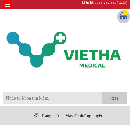
Liên hệ 0933 282 389( Zalo)
0
Trang chủ
Máy đo đường huyết