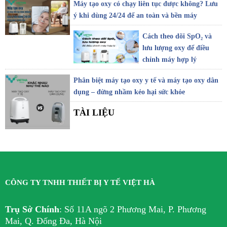
Máy tạo oxy có chạy liên tục được không? Lưu
ý khi dùng 24/24 để an toàn và bền máy
Cách theo dõi SpO₂ và
lưu lượng oxy để điều
chỉnh máy hợp lý
Phân biệt máy tạo oxy y tế và máy tạo oxy dân
dụng – đừng nhầm kẻo hại sức khỏe
TÀI LIỆU
CÔNG TY TNHH THIẾT BỊ Y TẾ VIỆT HÀ
Trụ Sở Chính
:
Số 11A ngõ 2 Phương Mai, P. Phương
Mai, Q. Đống Đa, Hà Nội