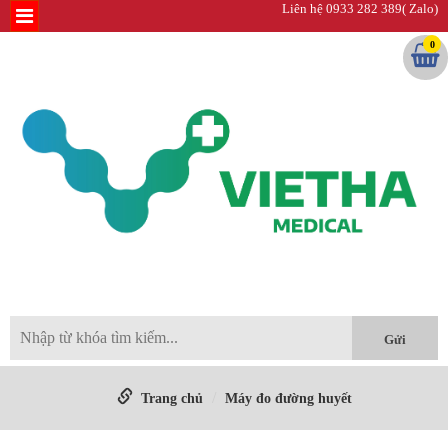
Liên hệ 0933 282 389( Zalo)
0
Trang chủ
Máy đo đường huyết