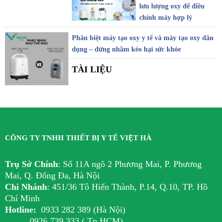
lưu lượng oxy để điều
chỉnh máy hợp lý
Phân biệt máy tạo oxy y tế và máy tạo oxy dân
dụng – đừng nhầm kẻo hại sức khỏe
TÀI LIỆU
CÔNG TY TNHH THIẾT BỊ Y TẾ VIỆT HÀ
Trụ Sở Chính
:
Số 11A ngõ 2 Phương Mai, P. Phương
Mai, Q. Đống Đa, Hà Nội
Chi Nhánh
:
451/36 Tô Hiến Thành, P.14, Q.10, TP. Hồ
Chí Minh
Hotline:
0933 282 389 (Hà Nội)
0926 739 333 ( Tp.HCM)