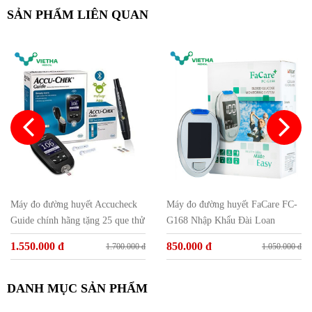
SẢN PHẨM LIÊN QUAN
Máy đo đường huyết Accucheck
Máy đo đường huyết FaCare FC-
Guide chính hãng tặng 25 que thử
G168 Nhập Khẩu Đài Loan
và 25 kim
1.550.000 đ
850.000 đ
1.700.000 đ
1.050.000 đ
DANH MỤC SẢN PHẨM