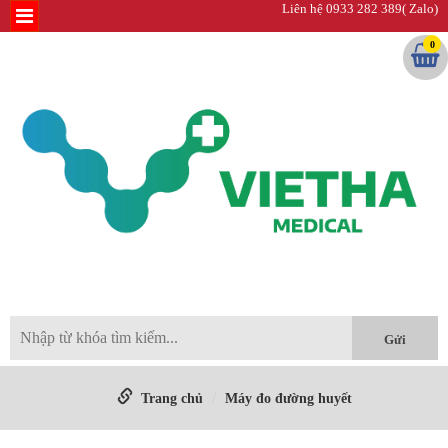
Liên hệ 0933 282 389( Zalo)
0
Trang chủ
Máy đo đường huyết