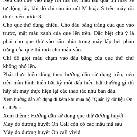
Nếu cho que vào máy rồi mà lấy máu lâu quá thì máy sẽ
tự động tắt, khi đó chỉ cần ấn nút M hoặc S trên máy rồi
thực hiện bước 3.
Cho que thử đúng chiều. Cho đầu bằng trắng của que vào
trước, mặt màu xanh của que lên trên. Đặc biệt chú ý là
phải cho que thử vào sâu phía trong máy lấp hết phần
trắng của que thì mới cho máu vào.
Chỉ để giọt máu chạm vào đầu bằng của que thử chứ
không nhỏ lên.
Phải thực hiện đúng theo hướng dẫn sử dụng trên, nếu
trên màn hình hiện bất kỳ một dấu hiệu bất thường gì thì
hãy tắt máy thực hiện lại các thao tác như ban đầu.
Xem hướng dẫn sử dụng đi kèm khi mua bộ "Quản lý dữ liệu On-
Call Plus"
Xem thêm : Hướng dẫn sử dụng que thử đường huyết
Máy đo đường huyết On Call còn có các mẫu mã sau
Máy đo đường huyết On call vivid