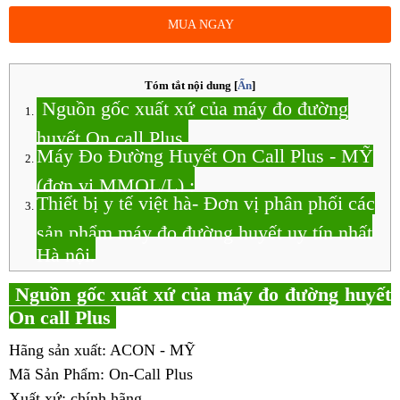
MUA NGAY
Tóm tắt nội dung
[
Ẩn
]
Nguồn gốc xuất xứ của máy đo đường
huyết On call Plus
Máy Đo Đường Huyết On Call Plus - MỸ
(đơn vị MMOL/L) :
Thiết bị y tế việt hà- Đơn vị phân phối các
sản phẩm máy đo đường huyết uy tín nhất
Hà nội.
Nguồn gốc xuất xứ của máy đo đường huyết
On call Plus
Hãng sản xuất: ACON - MỸ
Mã Sản Phẩm: On-Call Plus
Xuất xứ: chính hãng