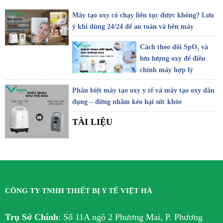
Máy tạo oxy có chạy liên tục được không? Lưu
ý khi dùng 24/24 để an toàn và bền máy
Cách theo dõi SpO₂ và
lưu lượng oxy để điều
chỉnh máy hợp lý
Phân biệt máy tạo oxy y tế và máy tạo oxy dân
dụng – đừng nhầm kẻo hại sức khỏe
TÀI LIỆU
CÔNG TY TNHH THIẾT BỊ Y TẾ VIỆT HÀ
Trụ Sở Chính
:
Số 11A ngõ 2 Phương Mai, P. Phương