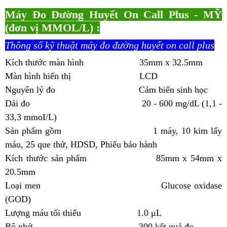
Máy Đo Đường Huyết On Call Plus - MỸ
(đơn vị MMOL/L) :
Thông số kỹ thuật máy đo đường huyết on call plus
Kích thước màn hình
35mm x 32.5mm
Màn hình hiển thị LCD
Nguyên lý đo Cảm biến sinh học
Dải đo 20 - 600 mg/dL (1,1 -
33,3 mmoI/L)
Sản phẩm gồm 1 máy, 10 kim lấy
máu, 25 que thử, HDSD, Phiếu bảo hành
Kích thước sản phẩm 85mm x 54mm x
20.5mm
Loại men Glucose oxidase
(GOD)
Lượng máu tối thiểu 1.0 μL
Bộ nhớ 300 kết quả đo