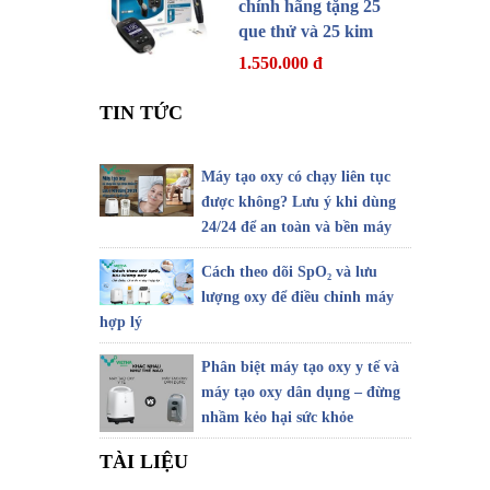
chính hãng tặng 25
que thử và 25 kim
1.550.000 đ
TIN TỨC
Máy tạo oxy có chạy liên tục
được không? Lưu ý khi dùng
24/24 để an toàn và bền máy
Cách theo dõi SpO₂ và lưu
lượng oxy để điều chỉnh máy
hợp lý
Phân biệt máy tạo oxy y tế và
máy tạo oxy dân dụng – đừng
nhầm kẻo hại sức khỏe
TÀI LIỆU