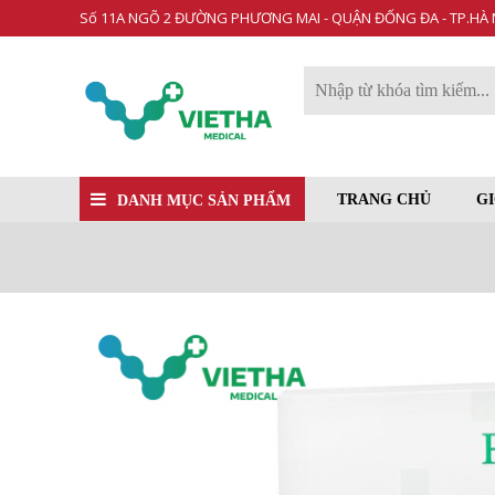
Số 11A NGÕ 2 ĐƯỜNG PHƯƠNG MAI - QUẬN ĐỐNG ĐA - TP.HÀ 
TRANG CHỦ
GI
DANH MỤC SẢN PHẨM