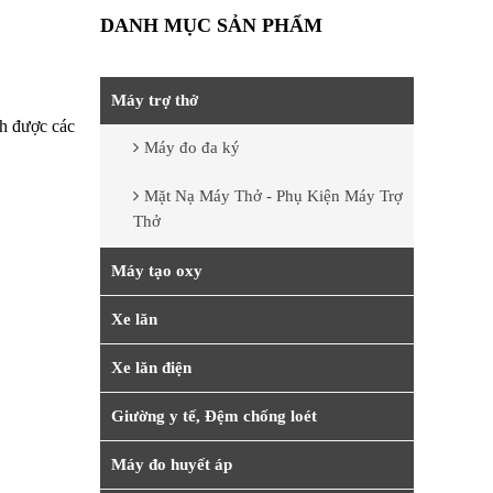
DANH MỤC SẢN PHẨM
Máy trợ thở
nh được các
Máy đo đa ký
Mặt Nạ Máy Thở - Phụ Kiện Máy Trợ
Thở
Máy tạo oxy
Xe lăn
Xe lăn điện
Giường y tế, Đệm chống loét
Máy đo huyết áp