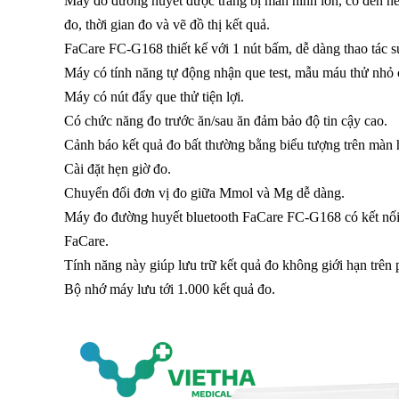
Máy đo đường huyết được trang bị màn hình lớn, có đèn nền
đo, thời gian đo và vẽ đồ thị kết quả.
FaCare FC-G168 thiết kế với 1 nút bấm, dễ dàng thao tác 
Máy có tính năng tự động nhận que test, mẫu máu thử nhỏ 
Máy có nút đẩy que thử tiện lợi.
Có chức năng đo trước ăn/sau ăn đảm bảo độ tin cậy cao.
Cảnh báo kết quả đo bất thường bằng biểu tượng trên màn 
Cài đặt hẹn giờ đo.
Chuyển đổi đơn vị đo giữa Mmol và Mg dễ dàng.
Máy đo đường huyết bluetooth FaCare FC-G168 có kết nối b
FaCare.
Tính năng này giúp lưu trữ kết quả đo không giới hạn trê
Bộ nhớ máy lưu tới 1.000 kết quả đo.