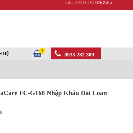
Liên hệ 0933 282 389( Zalo)
0
N HỆ
0933 282 389
FaCare FC-G168 Nhập Khẩu Đài Loan
đ