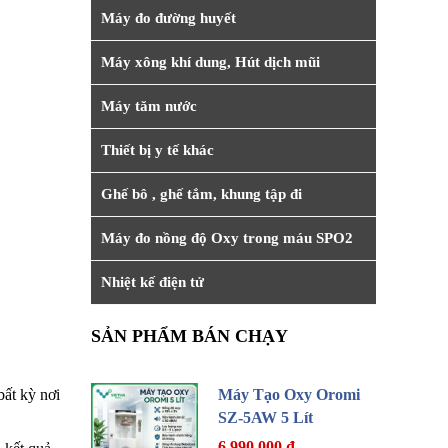
Máy đo đường huyết
Máy xông khí dung, Hút dịch mũi
Máy tăm nước
Thiết bị y tế khác
Ghế bô , ghế tắm, khung tập đi
Máy đo nồng độ Oxy trong máu SPO2
Nhiệt kế điện tử
SẢN PHẨM BÁN CHẠY
bất kỳ nơi
Máy Tạo Oxy Oromi
SZ-5AW 5 Lít
6.990.000 đ