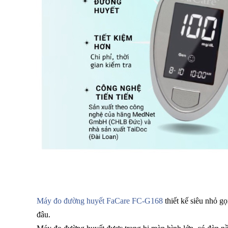
Máy đo đường huyết FaCare FC-G168
thiết kế siêu nhỏ g
đâu.