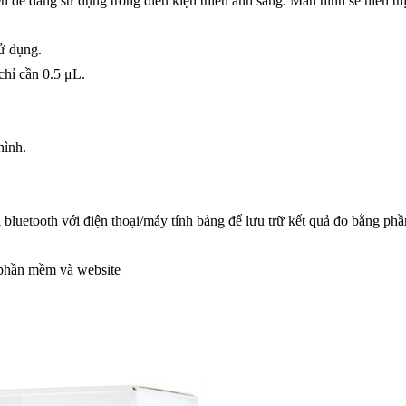
 dễ dàng sử dụng trong điều kiện thiếu ánh sáng. Màn hình sẽ hiển thị
sử dụng.
chỉ cần 0.5 μL.
hình.
luetooth với điện thoại/máy tính bảng để lưu trữ kết quả đo bằng p
n phần mềm và website