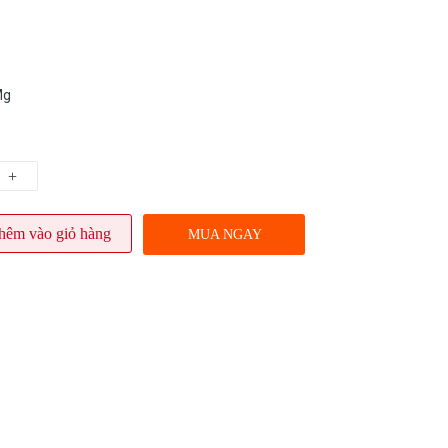
Mg
+
hêm vào giỏ hàng
MUA NGAY