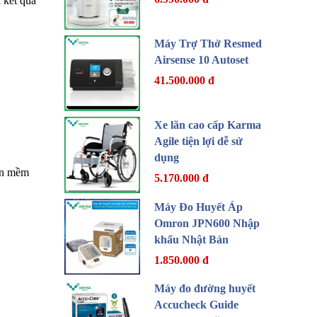
 kết quả
Máy Trợ Thở Resmed
Airsense 10 Autoset
41.500.000 đ
Xe lăn cao cấp Karma
Agile tiện lợi dễ sử
dụng
hần mềm
5.170.000 đ
Máy Đo Huyết Áp
Omron JPN600 Nhập
khẩu Nhật Bản
1.850.000 đ
Máy đo đường huyết
Accucheck Guide