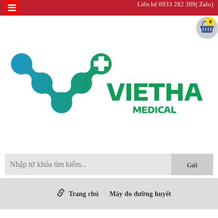
Liên hệ 0933 282 389( Zalo)
0
Trang chủ
Máy đo đường huyết