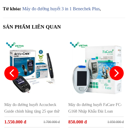
Từ khóa:
Máy đo đường huyết 3 in 1 Benechek Plus
,
SẢN PHẨM LIÊN QUAN
Máy đo đường huyết Accucheck
Máy đo đường huyết FaCare FC-
Guide chính hãng tặng 25 que thử
G168 Nhập Khẩu Đài Loan
và 25 kim
1.550.000 đ
850.000 đ
1.700.000 đ
1.050.000 đ