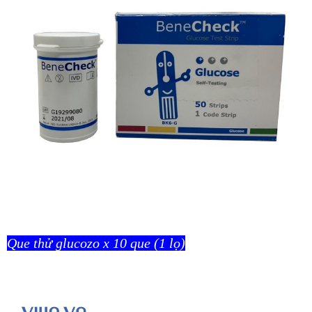
Que thử glucozo x 10 que (1 lọ)