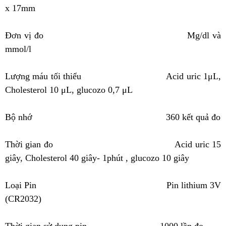
x 17mm
Đơn vị đo
Mg/dl và
mmol/l
Lượng máu tối thiểu
Acid uric 1μL,
Cholesterol 10 μL, glucozo 0,7 μL
Bộ nhớ
360 kết quả đo
Thời gian đo
Acid uric 15
giây, Cholesterol 40 giây- 1phút , glucozo 10 giây
Loại Pin
Pin lithium 3V
(CR2032)