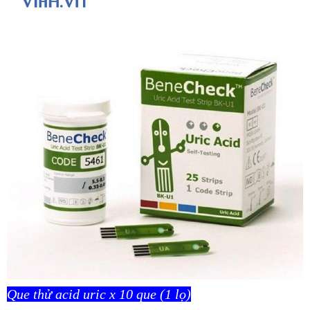
Que thử acid uric x 10 que (1 lọ)