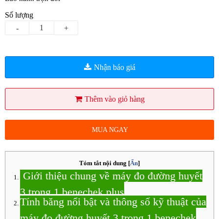
Số lượng
-
+
Nhận báo giá
Thêm vào giỏ hàng
MUA NGAY
Tóm tắt nội dung
[
Ẩn
]
Giới thiệu chung về máy đo đường huyết
3 trong 1 benechek plus
Tính băng nổi bật và thông số kỹ thuật của
máy đo đường huyết 3 trong 1 benechek