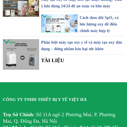
ý khi dùng 24/24 để an toàn và bền máy
Cách theo dõi SpO₂ và
lưu lượng oxy để điều
chỉnh máy hợp lý
Phân biệt máy tạo oxy y tế và máy tạo oxy dân
dụng – đừng nhầm kẻo hại sức khỏe
TÀI LIỆU
CÔNG TY TNHH THIẾT BỊ Y TẾ VIỆT HÀ
Trụ Sở Chính
:
Số 11A ngõ 2 Phương Mai, P. Phương
Mai, Q. Đống Đa, Hà Nội