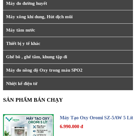
Máy đo đường huyết
Máy xông khí dung, Hút dịch mũi
Máy tăm nước
Thiết bị y tế khác
Ghế bô , ghế tắm, khung tập đi
Máy đo nồng độ Oxy trong máu SPO2
Nhiệt kế điện tử
SẢN PHẨM BÁN CHẠY
Máy Tạo Oxy Oromi SZ-5AW 5 Lít
6.990.000 đ