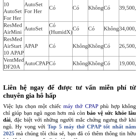
10
AutoSet
Có
Có
Không
Có
39,500,
AutoSet
For Her
For Her
ResMed
Có
AutoSet
Có
Có
Không
34,000,
AirMini
(HumidX)
ResMed
AirStart
APAP
Có
Không
Không
Có
26,500,
10 APAP
VentMed
AutoCPAP
Có
Không
Không
Có
19,000,
DF20A
Liên hệ ngay để được tư vấn miễn phí từ
chuyên gia hô hấp
Việc lựa chọn một chiếc
máy thở CPAP
phù hợp không
chỉ giúp bạn ngủ ngon hơn mà còn
bảo vệ sức khỏe lâu
dài
, đặc biệt với những người mắc chứng ngưng thở khi
ngủ. Hy vọng với
Top 5 máy thở CPAP tốt nhất năm
2025
mà chúng tôi chia sẻ, bạn đã có thêm thông tin hữu