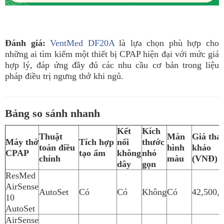
Đánh giá:
VentMed DF20A
là lựa chọn phù hợp cho
những ai tìm kiếm một thiết bị CPAP hiện đại với mức giá
hợp lý, đáp ứng đầy đủ các nhu cầu cơ bản trong liệu
pháp điều trị ngưng thở khi ngủ.
Bảng so sánh nhanh
Kết
Kích
Thuật
Màn
Giá tha
Máy thở
Tích hợp
nối
thước
toán điều
hình
khảo
CPAP
tạo ẩm
không
nhỏ
chỉnh
màu
(VNĐ)
dây
gọn
ResMed
AirSense
AutoSet
Có
Có
Không
Có
42,500,
10
AutoSet
AirSense