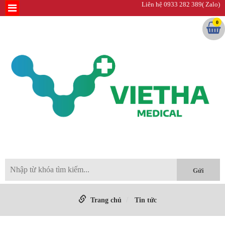
Liên hệ 0933 282 389( Zalo)
0
Trang chủ
Tin tức