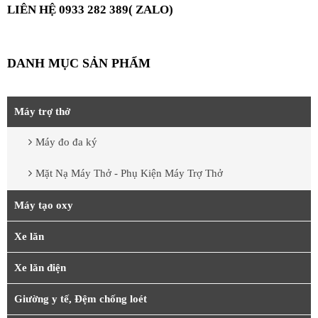
LIÊN HỆ 0933 282 389( ZALO)
DANH MỤC SẢN PHẨM
Máy trợ thở
Máy đo đa ký
Mặt Nạ Máy Thở - Phụ Kiện Máy Trợ Thở
Máy tạo oxy
Xe lăn
Xe lăn điện
Giường y tế, Đệm chống loét