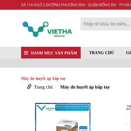
Số 11A NGÕ 2 ĐƯỜNG PHƯƠNG MAI - QUẬN ĐỐNG ĐA - TP.HÀ 
TRANG CHỦ
GI
DANH MỤC SẢN PHẨM
Máy đo huyết áp bắp tay
Trang chủ
Máy đo huyết áp bắp tay