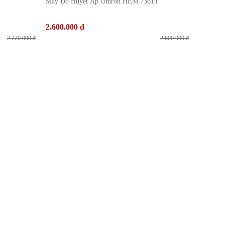
Máy Đo Huyết Áp Omron HEM 7361T
2.600.000 đ
2.220.000 đ
2.600.000 đ