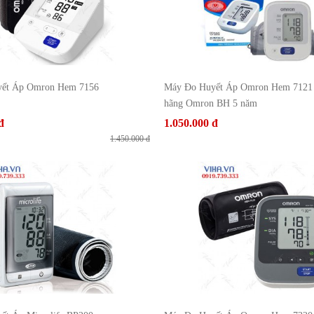
ết Áp Omron Hem 7156
Máy Đo Huyết Áp Omron Hem 7121 
hãng Omron BH 5 năm
đ
1.050.000 đ
1.450.000 đ