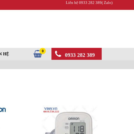
Liên hệ 0933 282 389( Zalo)
0
N HỆ
0933 282 389