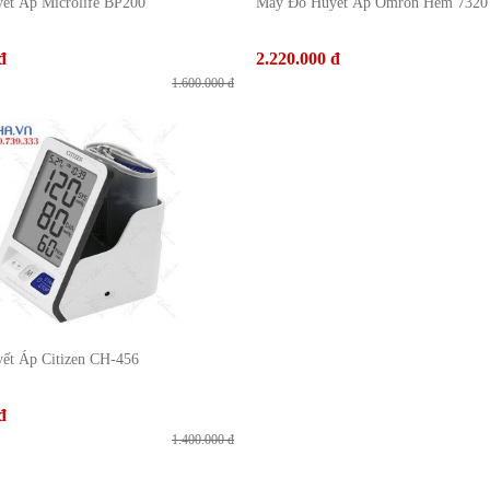
ết Áp Microlife BP200
Máy Đo Huyết Áp Omron Hem 7320
đ
2.220.000 đ
1.600.000 đ
ết Áp Citizen CH-456
đ
1.400.000 đ